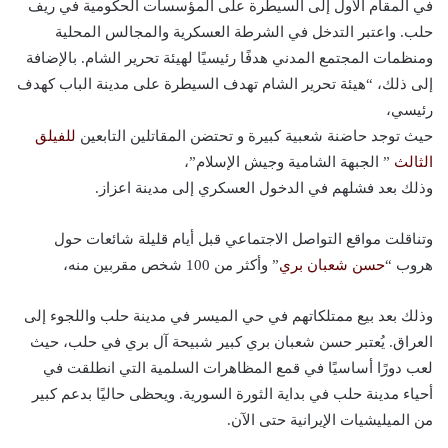
في المقام الأول إلى السيطرة على المؤسسات الحكومية في ريف
حلب. واعتبر التدخل في الشرطة العسكرية والمجالس المحلية
ومنظمات المجتمع المدني هدفًا رئيسيًا لهيئة تحرير الشام. بالإضافة
إلى ذلك، “هيئة تحرير الشام تهدف السيطرة على مدينة الباب كهدف
رئيسي،
حيث توجد حاضنة شعبية كبيرة و تحتضن المقاتلين التابعين
للفيلق
الثالث
” الجبهة الشامية وجيش الإسلام”،
وذلك بعد فشلهم في الدخول العسكري إلى مدينة اعزاز.
وتناقلت مواقع التواصل الاجتماعي قبل أيام قليلة شائعات حول
هروب “
حسن شعبان بري
” وأكثر من 100 شخص مقربين منه،
وذلك بعد بيع ممتلكاتهم في حي الميسر في مدينة حلب واللجوء إلى
العراق. يُعتبر حسن شعبان بري كبير شبيحة آل بري في حلب، حيث
لعب دورًا أساسيًا في قمع المظاهرات السلمية التي انطلقت في
أحياء مدينة حلب في بداية الثورة السورية. ويحظى حاليًا بدعم كبير
من الميليشيات الإيرانية حتى الآن.