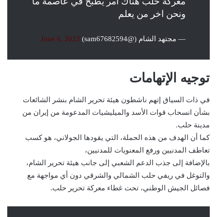
معركة حلب هناك أمر يطبخ في عاصمة ما
ونحن اخر من يعلم
— مجتهد الشام (@sam67682594)
June 6, 2023
توجيه الإتهامات
في ذات السياق إتهم ناشطون هيئة تحرير الشام بنشر الشائعات
بشأن انسحاب قوات الأسد والميليشيات المدعومة من إيران من
مدينة حلب.
كما أن الهدف من هذه الحملة، التي يقودها الجولاني، هو كسب
تعاطف المدنيين ورفع المعنويات للمدنيين،
بالإضافة إلى جذب الدعم الشعبي إلى جانب هيئة تحرير الشام،
والتوغل في ريفي حلب الشمالي والشرقي دون أي مواجهة مع
فصائل الجيش الوطني، تحت غطاء معركة تحرير حلب.