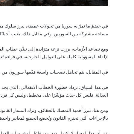
في خضمّ ما تمرّ به سوريا من تحولات عميقة، يبرز سلوك مق
مساحة مشتركة بين السوريين. وفي مقابل ذلك، يغيب أحيانًا ال
ومع تصاعد الأزمات، برزت نزعة متزايدة إلى تبنّي خطاب المظلو
لإلقاء المسؤولية كاملة على العوامل الخارجية، في قراءة تُغف
في المقابل، يتم تجاهل تضحيات واسعة قدّمها سوريون من مخت
في هذا السياق، تزداد خطورة الخطاب الانفعالي، الذي يجد في 
العدالة. فليس كل حدث مؤشّرًا على مخطط، وليس كل فرد امتداد
ومن هنا، تبرز أهمية التمسك بالحقائق، وترك المسار القانو
بالإجراءات التي تحترم القانون وتُخضع الجميع لمعايير واحدة.
غير أن هذا المسار لا يكتمل دون دور فاعل لمؤسسات الدولة،