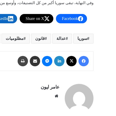
وفي النهاية، تبقى سوريا أكبر من كل التصنيفات، وأوسع من كل
kedIn
Share on X
Facebook
سوريا
عدالة
قانون
مظلوميات
فيسبوك
X
لينكدإن
ماسنجر
مشاركة عبر البريد
طباعة
عامر ليون
موقع
الويب