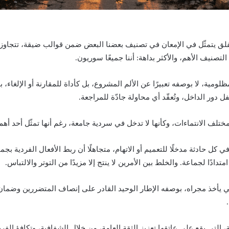
لق يتمثّل في الإمعان في تصنيف بعضنا البعض ضمن قوالب ضيقة، تتجاوز 
تصنيف الأهم، والأكثر بداهة: أننا جميعًا سوريون.
مية، لا بوصفه تعبيرًا عن الألم المشروع، بل كأداة للمقارنة أو الإلغاء، بح
ل دور الداخل، وتُعقّد أي محاولة جادّة للمراجعة.
لف الانتماءات، وكأنها لا تدخل في سردية جامعة، رغم أنها تمثّل أحد أهم
كل حادثة مدخلًا للتعميم أو الاتهام، متجاهلًا أن ربط الأفعال الفردية بج
ًا لجماعة. والخلط بين الأمرين لا ينتج إلا مزيدًا من التوتر والالتباس.
ني يأخذ مجراه، بوصفه الإطار الوحيد القادر على إنصاف المتضررين وضمان
 التي يقع على عاتقها تعزيز الثقة العامة، من خلال الشفافية، وتكافؤ ال