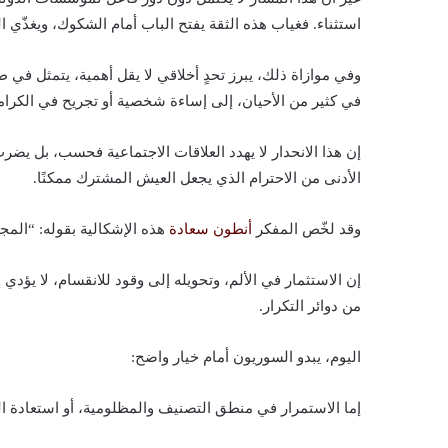
استثناء. فغياب هذه الثقة يفتح الباب أمام الشكوك، ويغذّي
وفي موازاة ذلك، يبرز تحدٍ أخلاقي لا يقل أهمية، يتمثل في
في كثير من الأحيان، إلى إساءة شخصية أو تجريح في الكرام
إن هذا الانحدار لا يهدد العلاقات الاجتماعية فحسب، بل يضرب
الأدنى من الاحترام الذي يجعل العيش المشترك ممكنًا.
وقد لخّص المفكر
أنطون سعادة
هذه الإشكالية بقوله: “المج
إن الاستثمار في الألم، وتحويله إلى وقود للانقسام، لا يؤد
من دوائر التكرار.
اليوم، يبدو السوريون أمام خيار واضح:
إما الاستمرار في منطق التصنيف والمظلومية، أو استعادة المعن