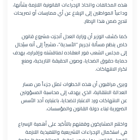
هذه المخالفات واتخاذ الإجراءات القانونية اللازمة بشأنها،
وداعياً المواطنين إلى الإبلاغ عن أي ممارسات أو تصريحات
تندرج ضمن هذا الإطار.
كما كشف الوزير أن وزارة العدل أنجزت مشروع قانون
خاص ينظم مسألة تجريم “الأسدية”، مشيراً إلى أنه سيُحال
إلى مجلس الشعب فور انعقاده لمناقشته وإقراره، بهدف
حماية حقوق الضحايا، وصون الحقيقة التاريخية، ومنع
تكرار الانتهاكات.
ويرى مراقبون أن هذه الخطوات تمثل جزءاً من مسار
العدالة الانتقالية، الذي يهدف إلى محاسبة المسؤولين
عن الانتهاكات ورد الاعتبار للضحايا، باعتباره أحد الأسس
الضرورية لبناء دولة القانون والمؤسسات.
واختتم المشاركون وقفتهم بالتأكيد على أهمية الإسراع
في استكمال الإجراءات التشريعية والتنفيذية اللازمة