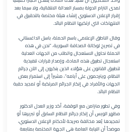
وأكد المحتجون أن تنفيذ هذه المادة يشكل اختباراً حقيقياً
لمدى التزام الدولة بمسار العدالة الانتقالية، ولا سيما بعد
إقرار الإعلان الدستوري إنشاء هيئة مختصة بالتحقيق في
الانتهاكات التي ارتكبها النظام البائد.
وقال الناطق الإعلامي باسم الحملة، باسل الداغستاني،
في تصريح لوكالة الصحافة السورية، “نحن في هذه
الحملة نحاول الاستعجال والطلب من الجهات العدلية
استعجال تطبيق هذه المادة، وإصدار قرارات تنفيذية
لتطبيق القانون على هؤلاء الذين ينكرون إلى الآن جرائم
النظام، ويترحمون على أيامه”، مشيراً إلى استمرار بعض
الجهات والأفراد في إنكار الجرائم المرتكبة أو تمجيد حقبة
النظام البائد.
وفي تطور متزامن مع الوقفة، أكد وزير العدل الدكتور
مظهر الويس أن إنكار جرائم النظام السابق أو تبريرها أو
تمجيدها يُعد مخالفة صريحة لأحكام الإعلان الدستوري،
موضحاً أن النيابة العامة هي الجهة المختصة بمتابعة