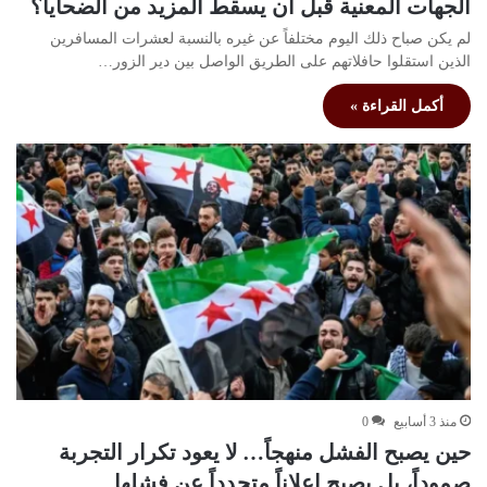
الجهات المعنية قبل أن يسقط المزيد من الضحايا؟
لم يكن صباح ذلك اليوم مختلفاً عن غيره بالنسبة لعشرات المسافرين
الذين استقلوا حافلاتهم على الطريق الواصل بين دير الزور…
أكمل القراءة »
منذ 3 أسابيع
0
حين يصبح الفشل منهجاً… لا يعود تكرار التجربة
صموداً، بل يصبح إعلاناً متجدداً عن فشلها.