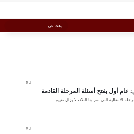
بحث 
X
فيسبوك
يوتيوب
انستقرام
Vediograph
الوضع المظلم
بحث
عن
0
 عام أول يفتح أسئلة المرحلة القادمة
الانتقالية التي تمر بها البلاد، لا يزال تقييم…
0