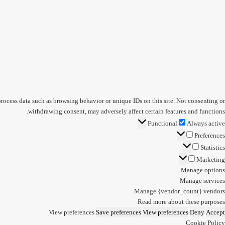
process data such as browsing behavior or unique IDs on this site. Not consenting or
withdrawing consent, may adversely affect certain features and functions.
Functional
Functional
Always active
Preferences
Preferences
Statistics
Statistics
Marketing
Marketing
Manage options
Manage services
Manage {vendor_count} vendors
Read more about these purposes
View preferences
Save preferences
View preferences
Deny
Accept
Cookie Policy