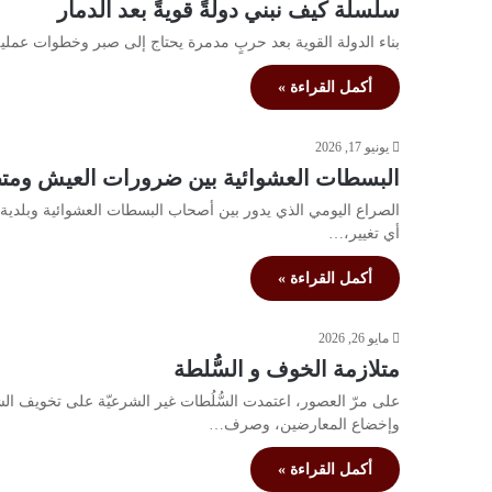
سلسلة كيف نبني دولةً قويةً بعد الدمار
بناء الدولة القوية بعد حربٍ مدمرة يحتاج إلى صبر وخطوات عملية،
أكمل القراءة »
يونيو 17, 2026
البسطات العشوائية بين ضرورات العيش ومتط
الصراع اليومي الذي يدور بين أصحاب البسطات العشوائية وبلدية
أي تغيير،…
أكمل القراءة »
مايو 26, 2026
متلازمة الخوف و السُّلطة
على مرّ العصور، اعتمدت السُّلُطات غير الشرعيّة على تخويف ال
وإخضاع المعارضين، وصرف…
أكمل القراءة »