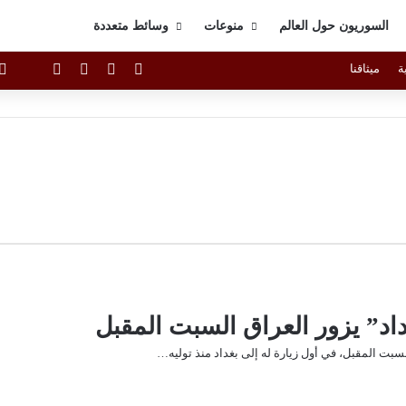
السوريون حول العالم
منوعات
وسائط متعددة
X
فيسبوك
يوتيوب
انستقرام
ة
ميثاقنا
graph
داد” يزور العراق السبت المقبل
لسبت المقبل، في أول زيارة له إلى بغداد منذ توليه…