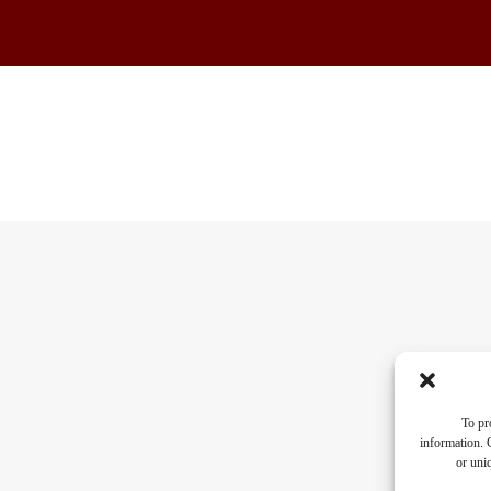
To pr
information. 
or uni