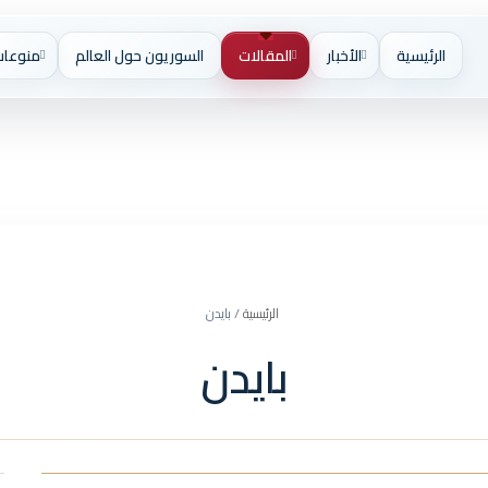
الرئيسية
الأخبار
المقالات
السوريون حول العالم
منوعات
ميثاقنا
X
فيسبوك
يوتيوب
انستقرام
فيد
الرئيسية
/
بايدن
بايدن