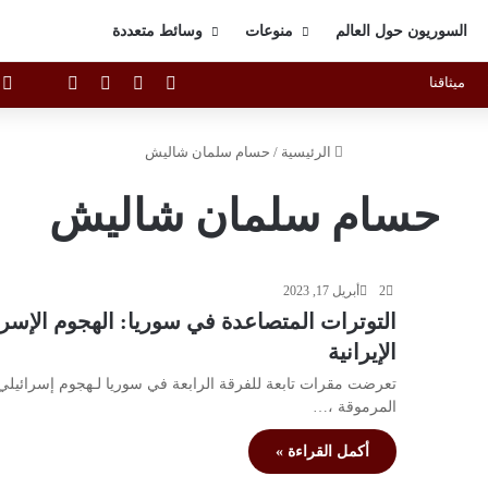
السوريون حول العالم
منوعات
وسائط متعددة
ميثاقنا
X
فيسبوك
يوتيوب
انستقرام
aph
ا
الرئيسية
/
حسام سلمان شاليش
حسام سلمان شاليش
2
أبريل 17, 2023
التوترات المتصاعدة في سوريا: الهجوم الإسر
الإيرانية
تعرضت مقرات تابعة للفرقة الرابعة في سوريا لـهجوم إسرائيلي
المرموقة ،…
أكمل القراءة »