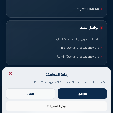
سياسة الخصوصية
تواصل معنا
للملاحظات التحريرية والاستفسارات الإدارية.
Info@syrianpressagency.org
Admin@syrianpressagency.org
إدارة الموافقة
نستخدم ملفات تعريف الارتباط لتحسين تجربة التصفح وحفظ تفضيلاتك.
موافق
رفض
© حقوق النشر 2026، جميع الحقوق محفوظة
صُمم من قبل
DigitsMinds
عرض التفضيلات