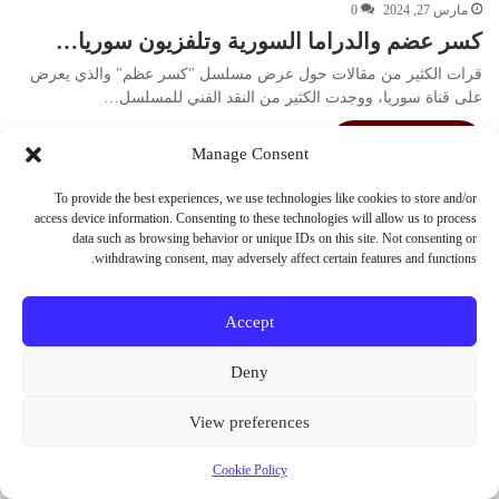
مارس 27, 2024
0
كسر عضم والدراما السورية وتلفزيون سوريا…
قرات الكثير من مقالات حول عرض مسلسل "كسر عظم" والذي يعرض
على قناة سوريا، ووجدت الكثير من النقد الفني للمسلسل…
أكمل القراءة »
Manage Consent
To provide the best experiences, we use technologies like cookies to store and/or
access device information. Consenting to these technologies will allow us to process
© حقوق النشر 2026، جميع الحقوق محفوظة
data such as browsing behavior or unique IDs on this site. Not consenting or
withdrawing consent, may adversely affect certain features and functions.
فيسبوك
X
يوتيوب
انستقرام
Vediograph
Accept
Deny
View preferences
Cookie Policy