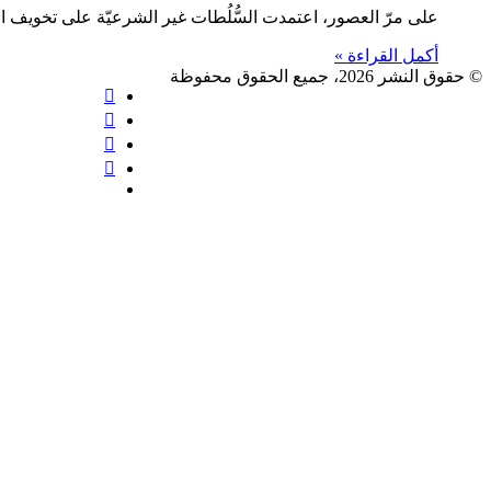
على مرّ العصور، اعتمدت السُّلُطات غير الشرعيّة على تخوي
أكمل القراءة »
© حقوق النشر 2026، جميع الحقوق محفوظة
فيسبوك
X
يوتيوب
انستقرام
Vediograph