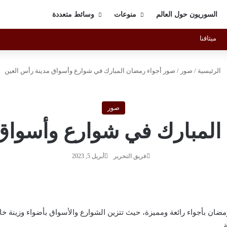
السوريون حول العالم
منوعات
وسائط متعددة
X
فيسبوك
يوتيوب
انستقرام
raph
ا
ميثاقنا
الرئيسية
/
صور
/
صور أجواء رمضان المبارك في شوارع وأسواق مدينة رأس العين
صور
المبارك في شوارع وأسواق 
فريق التحرير
أبريل 5, 2023
ن بأجواء رائعة ومميزة، حيث تتزين الشوارع والأسواق بأضواء وزينة خاصة
.