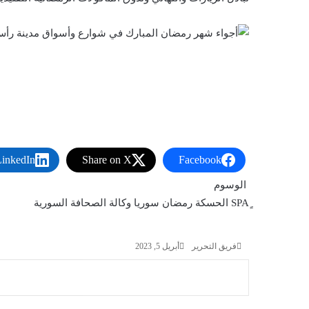
LinkedIn
Share on X
Facebook
الوسوم
الحسكة
رمضان
سوريا
وكالة الصحافة السورية
فريق التحرير
أبريل 5, 2023
X
فيسبوك
لينكدإن
ماسنجر
ماسنجر
طباعة
تيلقرام
واتساب
مشاركة
عبر
البريد