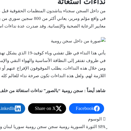
نداءات استغاثة
من داخل السجن سجناء يناشدون المنظمات الحقوقية قبل عد
معايير الرعاية الصحية والإنسانية. وقد صدرت عدة نداءات ا
يأتي هذا النداء في 
في ظروف تفتقر إلى النظافة الأساسية والهواء النقي والإمداد
ومن خلال هذه النداءات، يطلب الموقوفون الإفراج عنهم أو 
اللازمة لهم. ولعل هذه النداءات تكون صرخة نداء للعالم كله
شاهد أيضاً : سجن رومية “بالصور” نداءات استغاثة من خلف القضبان.. 800 سجين يناشدون ال
LinkedIn
Share on X
Facebook
الوسوم
الثورة السورية
رومية
سجن
سجن رومية
سوريا
لبنان
وك