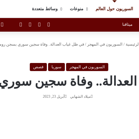
السوريون حول العالم
منوعات
وسائط متعددة
X
فيسبوك
يوتيوب
انستقرام
raph
ا
ميثاقنا
لرئيسية
/
السوريون في المهجر
/
في ظل غياب العدالة.. وفاة سجين سوري بسجن روم
السوريون في المهجر
سوريا
قصص
لعدالة.. وفاة سجين سوري
ميلاد الشهابي
أبريل 23, 2023