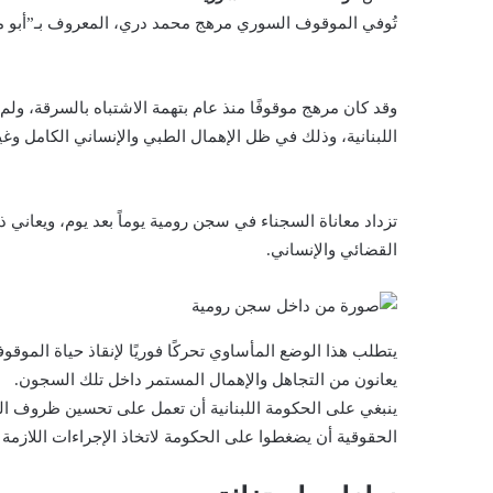
تُوفي الموقوف السوري مرهج محمد دري، المعروف بـ”أبو مصطفى”، بسجن رومية في ا
وقد كان مرهج موقوفًا منذ عام بتهمة الاشتباه بالسرقة، ول
اللبنانية، وذلك في ظل الإهمال الطبي والإنساني الكامل و
تزداد معاناة السجناء في سجن رومية يوماً بعد يوم، ويعاني
القضائي والإنساني.
يتطلب هذا الوضع المأساوي تحركًا فوريًا لإنقاذ حياة الموق
يعانون من التجاهل والإهمال المستمر داخل تلك السجون.
ينبغي على الحكومة اللبنانية أن تعمل على تحسين ظروف الس
الحقوقية أن يضغطوا على الحكومة لاتخاذ الإجراءات اللازمة