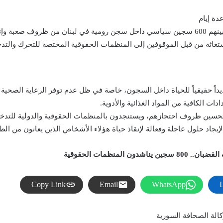
ة إيام
في واقع مؤلم ومرير، يعاني أكثر من 800 سجين سوري من بينهم 600 سجين سياسي داخل سجن رومية
ستغاثة من قبل الموقوفين إلى المنظمات الحقوقية المختصة للتحرك والتدخ
ظل تفشي وباء كوفيد-19 الذي يشكل تهديداً حقيقياً للحياة داخل السجون، خاصة في ظل عدم توفر
ات الكافية من المواد الغذائية والأدوية.
تحسين ظروف احتجازهم، ويستنجدون بالمنظمات الحقوقية والدولية للتدخل 
 لإيجاد حلول عاجلة وفعالة لإنقاذ حياة هؤلاء الأشخاص الذين يعانون من ا
منظمات الحقوقية
Copy Link
Email
WhatsApp
الة الصحافة السورية