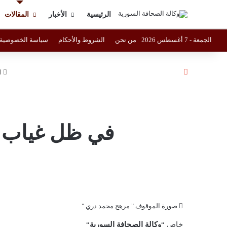
الرئيسية
الأخبار
المقالات
الجمعة - 7 أغسطس 2026
من نحن
الشروط والأحكام
سياسة الخصوصية
إغلاق
ا
في ظل غياب ا
صورة الموقوف " مرهج محمد دري "
خاص “
وكالة الصحافة السورية
“