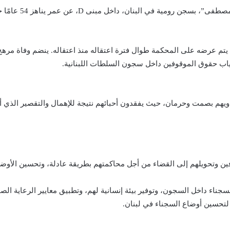
لبنان، داخل مبنى D، عن عمر يناهز 54 عامًا جراء سكتة قلبية.
م يتم عرضه على المحكمة طوال فترة اعتقاله منذ اعتقاله. ينضم وفاة مرهج
غياب حقوق الموقوفين داخل سجون السلطات اللبنانية.
 ذويهم بصمت وحرمان، حيث يفقدون أحبائهم نتيجة للإهمال والتقصير الذي أ
وفين وتحويلهم إلى القضاء من أجل محاكمتهم بطريقة عادلة، وتحسين الأوضا
جناء داخل السجون، وتوفير بيئة إنسانية لهم، وتطبيق معايير الرعاية ال
 لتحسين أوضاع السجناء في لبنان.