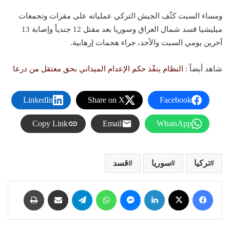
ومساء السبت كثّف الجيش التركي عملياته على مقرات وتجمعات
ميليشيا قسد شمال العراق وسوريا بعد مقتل 12 جندياً وإصابة 13
آخرين يومي السبت والأحد، جراء هجمات إرهابية.
شاهد أيضاً :
النظام ينفّذ حكم الإعدام الميداني بحق معتقل من درعا
LinkedIn
Share on X
Facebook
Copy Link
Email
WhatsApp
تركيا
سوريا
قسد
فيسبوك
X
لينكدإن
ماسنجر
واتساب
تيلقرام
مشاركة عبر البريد
طباعة