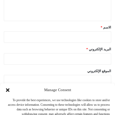
ل
ي
ق
*
الاسم
*
البريد الإلكتروني
*
الموقع الإلكتروني
Manage Consent
احفظ اسمي، بريدي الإلكتروني، والموقع الإلكتروني في هذا المتصفح
To provide the best experiences, we use technologies like cookies to store and/or
لاستخدامها المرة المقبلة في تعليقي.
access device information. Consenting to these technologies will allow us to process
data such as browsing behavior or unique IDs on this site. Not consenting or
withdrawing consent, may adversely affect certain features and functions.