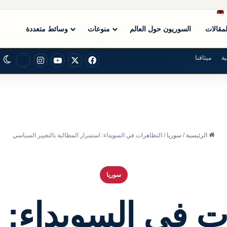
لمقالات
السوريون حول العالم
منوعات
وسائط متعددة
ة
ميثاقنا
X
فيسبوك
يوتيوب
انستقرام
graph
ا
الرئيسية
/
سوريا
/
التظاهرات في السويداء: استمرار المطالبة بالتغيير السياسي
سوريا
ت في السويداء: 