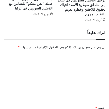
ترحيل اللاجئين السوريين في لبنان
حملة “نحن معكم” للتضامن مع
إلى مناطق سيطرة الأسد: انتهاك
اللاجئين السوريين في تركيا
لحقوق اللاجئين وخطوة تعويم
يونيو 21, 2023
للنظام المجرم
أبريل 28, 2023
اترك تعليقاً
لن يتم نشر عنوان بريدك الإلكتروني.
الحقول الإلزامية مشار إليها بـ
*
ا
ل
ت
ع
ل
ي
ق
*
الاسم
*