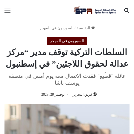
بحث عن
الق
الرئيسية
/
السوريون في المهجر
السوريون في المهجر
السلطات التركية توقف مدير “مركز
عدالة لحقوق اللاجئين” في إسطنبول
عائلة "قطّيع" فقدت الاتصال معه يوم أمس في منطقة
يوسف باشا
فريق التحرير
نوفمبر 29, 2023