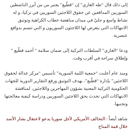
إلى ذلك قال “طه الغازي” إن “قطّيع” يعتبر من من أبرز الناشطين
السوريين المدافعين عن حقوق اللاجئين السوريين في تركيا، و له
نشاط واسع و جليّ في ميدان مناهضة خطاب الكراهية وتوثيق
الانتهاكات التي يتعرض لها اللاجئون السوريون و التي تتسم بدوافع
عنصرية.
ودعا “الغازي” السلطات التركية إلى ضمان سلامة ” أحمد قطّيع ”
وإطلاق سراحه في أقرب وقت.
ومنذ عام أعلنت “جمعية اللمة السورية” تأسيس “مركز عدالة لحقوق
اللاجئين” بإدارة “قطّيع”، بهدف التوثيق ورفع التقارير الدورية للجهات
الحكومية التركية المعنية بشؤون المهاجرين واللاجئين، لمناقشة
الانتهاكات التي تحدث بحق اللاجئين السوريين ودراسة كيفية معالجتها
وتجنبها.
شاهد أيضاً :
التحالف الأمريكي لأجل سوريا يدعو لاعتقال بشار الأسد
خلال قمة المناخ