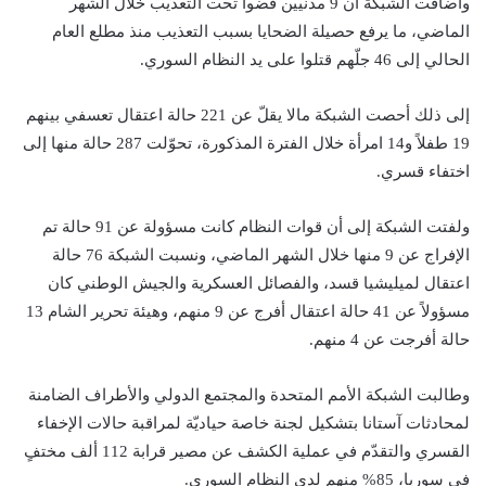
وأضافت الشبكة أن 9 مدنيين قضوا تحت التعذيب خلال الشهر
الماضي، ما يرفع حصيلة الضحايا بسبب التعذيب منذ مطلع العام
الحالي إلى 46 جلّهم قتلوا على يد النظام السوري.
إلى ذلك أحصت الشبكة مالا يقلّ عن 221 حالة اعتقال تعسفي بينهم
19 طفلاً و14 امرأة خلال الفترة المذكورة، تحوّلت 287 حالة منها إلى
اختفاء قسري.
ولفتت الشبكة إلى أن قوات النظام كانت مسؤولة عن 91 حالة تم
الإفراج عن 9 منها خلال الشهر الماضي، ونسبت الشبكة 76 حالة
اعتقال لميليشيا قسد، والفصائل العسكرية والجيش الوطني كان
مسؤولاً عن 41 حالة اعتقال أفرج عن 9 منهم، وهيئة تحرير الشام 13
حالة أفرجت عن 4 منهم.
وطالبت الشبكة الأمم المتحدة والمجتمع الدولي والأطراف الضامنة
لمحادثات آستانا بتشكيل لجنة خاصة حياديّة لمراقبة حالات الإخفاء
القسري والتقدّم في عملية الكشف عن مصير قرابة 112 ألف مختفٍ
في سوريا، 85% منهم لدى النظام السوري.