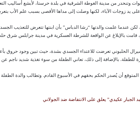
 الطفلة “ميرال الحلبوني”، التي تبلغ من العمر 7 سنوات وتنحدر من مدينة الغوطة الشرقية في بلدة حر
لى يد زوجات الآباء، لكنها وصلت إلى مداها الأقصى بسبب علم الأب بتعرض 
، لكن عندما علمت والدتها “رشا الدباس” بأن ابنتها تتعرض للتعذيب الج
ر، قامت بالإبلاغ عن الواقعة للشرطة العسكرية في مدينة جرابلس شرق ح
رال الحلبوني تعرضت للاعتداء الجسدي بشدة، حيث تبين وجود حروق بأعما
للطفلة. بالإضافة إلى ذلك، تعاني الطفلة من سوء تغذية شديد ناجم عن ن
لمتوقع أن يُصدر الحكم بحقهم في الأسبوع القادم. وتطالب والدة الطفلة “
 الجبار عكيدي” يعلق على الانتفاضة ضد الجولاني