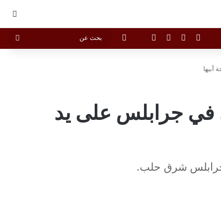
بحث
X
فيسبوك
يوتيوب
انستقرام
Vediograph
الوضع المظلم
بحث
عن
 أبيها
ي في جرابلس على يد
 جرابلس شرق حلب.