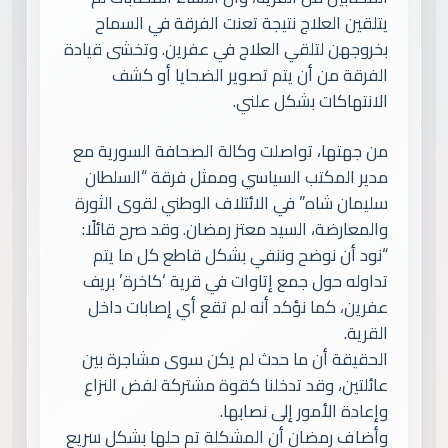
يتلقين العلاج نتيجة تعنت الفرقة في السماح
بخروجهن لتلقي العلاج في عفرين. وتخشى قيادة
الفرقة من أن يتم تصوير الضحايا أو كشف
الانتهاكات بشكل علني.
من جهتها، تواصلت وكالة الصحافة السورية مع
مدير المكتب السياسي وممثل فرقة “السلطان
سليمان شاه” في الائتلاف الوطني لقوى الثورة
والمعارضة، السيد معتز رمضان. وقد صرح قائلًا:
“نود أن نوضح وننفي بشكل قاطع كل ما يتم
تداوله حول جمع إتاوات في قرية ‘كاخرة’ بريف
عفرين، كما نؤكد أنه لم تقع أي إصابات داخل
القرية.
الحقيقة أن ما حدث لم يكن سوى مشاجرة بين
عائلتين، وقد تدخلنا كقوة مشتركة لفض النزاع
وإعادة الأمور إلى نصابها.
وأضاف رمضان أن المشكلة تم حلها بشكل سريع