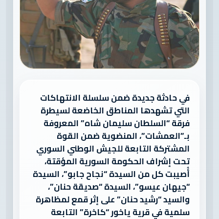
في حادثة جديدة ضمن سلسلة الانتهاكات
التي تشهدها المناطق الخاضعة لسيطرة
فرقة “السلطان سليمان شاه” المعروفة
بـ”العمشات”، المنضوية ضمن القوة
المشتركة التابعة للجيش الوطني السوري
تحت إشراف الحكومة السورية المؤقتة،
أُصيبت كل من السيدة “نجاح جابو”، السيدة
“جيهان عيسو”، السيدة “صديقة حنان”،
والسيد “رشيد حنان” على إثر قمع لمظاهرة
سلمية في قرية ياخور “كاخرة” التابعة