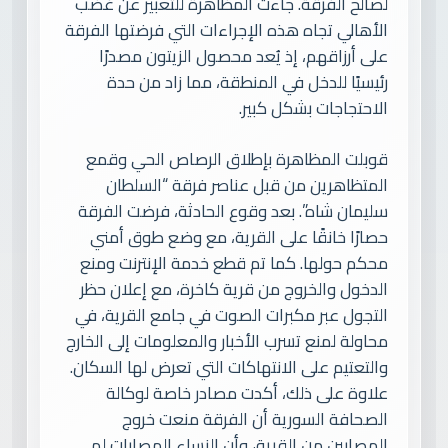
لصالح الفرقة. جاءت المظاهرة للتعبير عن غضب
الأهالي تجاه هذه الإجراءات التي فرضتها الفرقة
على أرزاقهم، إذ يُعد محصول الزيتون مصدرًا
رئيسيًا للدخل في المنطقة، مما زاد من حدة
الاحتجاجات بشكل كبير.
قوبلت المظاهرة بإطلاق الرصاص الحي وقمع
المتظاهرين من قبل عناصر فرقة “السلطان
سليمان شاه”. بعد وقوع الحادثة، فرضت الفرقة
حصارًا خانقًا على القرية، مع وضع طوق أمني
محكم حولها. كما تم قطع خدمة الإنترنت ومنع
الدخول والخروج من قرية كاخرة، مع إعلان حظر
التجول عبر مكبرات الصوت في جامع القرية، في
محاولة لمنع تسرب الأخبار والمعلومات إلى الخارج
والتعتيم على الانتهاكات التي تعرض لها السكان.
علاوة على ذلك، أكدت مصادر خاصة لوكالة
الصحافة السورية أن الفرقة منعت خروج
المصابين من القرية، وأن النساء المصابات لم