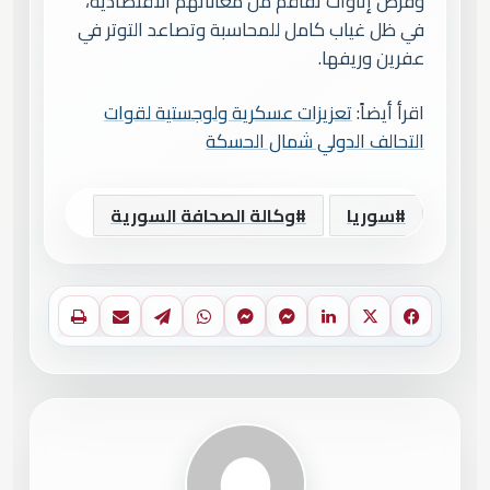
وفرض إتاوات تفاقم من معاناتهم الاقتصادية،
في ظل غياب كامل للمحاسبة وتصاعد التوتر في
عفرين وريفها.
اقرأ أيضاً:
تعزيزات عسكرية ولوجستية لقوات
التحالف الدولي شمال الحسكة
سوريا
وكالة الصحافة السورية
فيسبوك
X
لينكدإن
ماسنجر
ماسنجر
واتساب
تيلقرام
مشاركة عبر البريد
طباعة