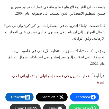
وأوضحت أن القيادية الإرهابية متورطة في عمليات تجنيد سوريين
ضمن التنظيم الانفصالي الذي انضمت إلى صفوفه عام 2004.
كما خضعت “بلغا” لتدريبات في معسكرات “بي كي كي/ واي بي جي”
شمال العراق، إلى أن باتت في مستوى قيادي تشرف على العمليات
الإرهابية، وفق الوكالة.
ومؤخرا، كانت “بلغا” مسؤولة التنظيم الإرهابي في عامودا بريف
الحسكة، التي انتقلت إليها بعد إصابتها في اشتباكات شمال العراق
عام 2021.
اقرأ أيضاً:
ضحايا مدنيون في قصف إسرائيلي لهدف إيراني لحي
المزة
LinkedIn
Share on X
Facebook
Copy Link
Email
WhatsApp