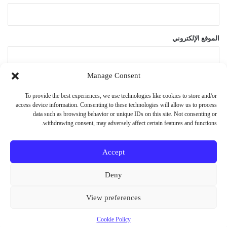
الموقع الإلكتروني
Manage Consent
احفظ اسمي، بريدي الإلكتروني، والموقع الإلكتروني في هذا المتصفح
To provide the best experiences, we use technologies like cookies to store and/or
لاستخدامها المرة المقبلة في تعليقي.
access device information. Consenting to these technologies will allow us to process
data such as browsing behavior or unique IDs on this site. Not consenting or
withdrawing consent, may adversely affect certain features and functions.
Accept
© حقوق النشر 2026، جميع الحقوق محفوظة
Deny
فيسبوك
X
يوتيوب
انستقرام
Vediograph
View preferences
Cookie Policy