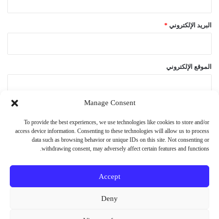
البريد الإلكتروني
*
الموقع الإلكتروني
Manage Consent
احفظ اسمي، بريدي الإلكتروني، والموقع الإلكتروني في هذا المتصفح
To provide the best experiences, we use technologies like cookies to store and/or
لاستخدامها المرة المقبلة في تعليقي.
access device information. Consenting to these technologies will allow us to process
data such as browsing behavior or unique IDs on this site. Not consenting or
withdrawing consent, may adversely affect certain features and functions.
Accept
© حقوق النشر 2026، جميع الحقوق محفوظة
Deny
فيسبوك
X
يوتيوب
انستقرام
Vediograph