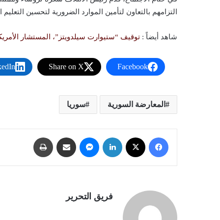
التزامهم بالتعاون لتأمين الموارد الضرورية لتحسين التعليم 
شاهد أيضاً :
توقيف “ستيوارت سيلدويتز”، المستشار الأمري
kedIn
Share on X
Facebook
المعارضة السورية
سوريا
فيسبوك
X
لينكدإن
ماسنجر
مشاركة عبر البريد
طباعة
فريق التحرير