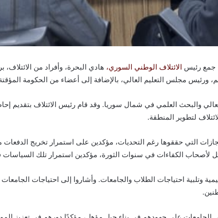
 جمع رئيس
الائتلاف الوطني السوري،
هادي البحرة، وأفراد من الائتلاف، ب
ليم، ورئيس مجلس التعليم العالي، بالإضافة إلى أعضاء من الحكومة المؤقتة
العالي والبحث العلمي في شمال سوريا. وقد قام رئيس الائتلاف بتقديم إ
ائتلاف لتطوير المنطقة.
ازات التي حققوها رغم التحديات، مؤكدين على استمرار تخريج الدفعات من
قتل لأصحاب الكفاءات في سنوات الثورة، مؤكدين استمرار تلك السياسات 
يمية وتلبية احتياجات الطلاب والجامعات. وأشاروا إلى احتياجات الجامعا
نين.
 الجامعات على جهودهم في بناء جيل مؤهل، مؤكدًا دورهم في تعزيز الموار