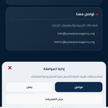
تواصل معنا
للملاحظات التحريرية والاستفسارات الإدارية.
Info@syrianpressagency.org
Admin@syrianpressagency.org
إدارة الموافقة
نستخدم ملفات تعريف الارتباط لتحسين تجربة التصفح وحفظ تفضيلاتك.
© حقوق النشر 2026، جميع الحقوق محفوظة
صُمم من قبل
DigitsMinds
موافق
رفض
عرض التفضيلات
X
فيسبوك
يوتيوب
انستقرام
فيديو