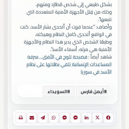
بشكل طبيعي إلى شخص مُطارَد ومتهم،
وذلك من قِبَل الأجهزة الأمنية المتعددة التي
تتبعها”.
وأضاف: “عندما قررت أن أتحدى بشار الأسد، كنت
في الواقع أتحدى كامل النظام وهيكله،
وطبعًا الشخص الذي يدير هذا النظام والأجهزة
الأمنية هي مرته، أسماء الأسد”.
شاهد أيضاً :
فضيحة تلوح في الأفق… سرقة
المساعدات الإنسانية تلقي بظلالها على نظام
الأسد في سوريا
أيمن فارس
السويداء
فيسبوك
X
لينكدإن
ماسنجر
ماسنجر
واتساب
تيلقرام
مشاركة عبر البريد
طباعة