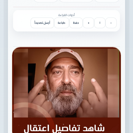
أدوات القراءة
−
١
+
حفظ
طباعة
أرسل تصحيحاً