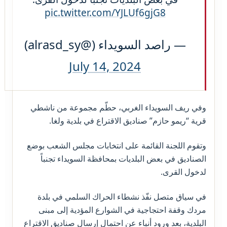
pic.twitter.com/YJLUf6gjG8
— راصد السويداء (@alrasd_sy)
July 14, 2024
وفي ريف السويداء الغربي، حطّم مجموعة من ناشطي
قرية “ريمو حازم” صناديق الاقتراع في بلدية ولغا.
وتقوم اللجنة القائمة على انتخابات مجلس الشعب بوضع
الصناديق في بعض البلديات بمحافظة السويداء تجنباً
لدخول القرى.
في سياق متصل نفّذ نشطاء الحراك السلمي في بلدة
مردك وقفة احتجاجية في الشوارع المؤدية إلى مبنى
البلدية، بعد ورود أنباء عن احتمال إرسال صناديق الاقتراع