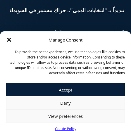
تنديداً بـ "انتخابات الدمى".. حراك مستمر في السويداء
الرئيسية
الأخبار
Manage Consent
المقالات
السوريون حول العالم
To provide the best experiences, we use technologies like cookies to
store and/or access device information. Consenting to these
منوعات
وسائط متعددة
technologies will allow us to process data such as browsing behavior or
unique IDs on this site. Not consenting or withdrawing consent, may
adversely affect certain features and functions.
Accept
© حقوق النشر 2026، جميع الحقوق محفوظة
Deny
View preferences
فيسبوك
X
يوتيوب
انستقرام
Vediograph
Cookie Policy