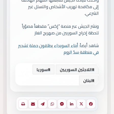
إلى مكافحة تهريب الأشخاص والتسلل غير
الشرعي.
ونشر الجيش عبر منصة “إكس” مقطعاً مصوّراً
للحظة إخراج السوريين من صهريج الغاز
شاهد أيضاً:
أبناء السويداء يطلقون حملة تشجير
في منطقة سدّ الروم
اللاجئين السوريين
سوريا
لبنان
فيسبوك
X
لينكدإن
ماسنجر
واتساب
تيلقرام
مشاركة عبر البريد
طباعة