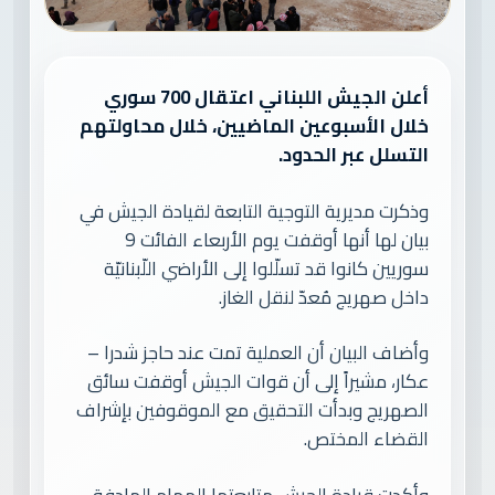
أعلن الجيش اللبناني اعتقال 700 سوري
خلال الأسبوعين الماضيين، خلال محاولتهم
التسلل عبر الحدود.
وذكرت مديرية التوجية التابعة لقيادة الجيش في
بيان لها أنها أوقفت يوم الأربعاء الفائت 9
سوريين كانوا قد تسلّلوا إلى الأراضي اللّبنانيّة
داخل صهريج مُعدّ لنقل الغاز.
وأضاف البيان أن العملية تمت عند حاجز شدرا –
عكار، مشيراً إلى أن قوات الجيش أوقفت سائق
الصهريج وبدأت التحقيق مع الموقوفين بإشراف
القضاء المختص.
وأكدت قيادة الجيش متابعتها المهام الهادفة