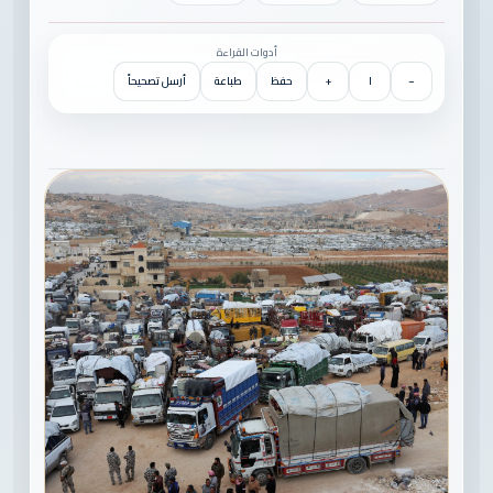
أدوات القراءة
−
١
+
حفظ
طباعة
أرسل تصحيحاً