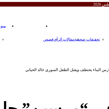
المقالات
السوريون حول العالم
منو
تحقيقات صحفية
مقالات الرأي
قصص
 البناء يختطف ويقتل الطفل السوري خالد الحياني
ي “مرسين” حارس