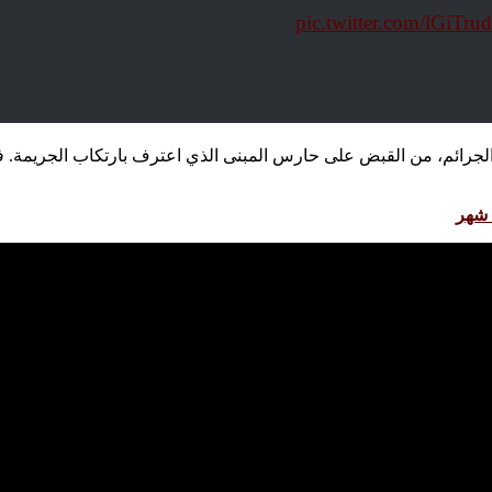
pic.twitter.com/lGiTr
جرائم، من القبض على حارس المبنى الذي اعترف بارتكاب الجريمة. ف
 شهر