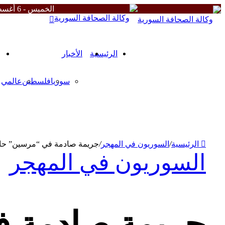
الخميس - 6 أغسطس 2026
زر
الذهاب
إلى
الأعلى
الرئيسية
الأخبار
سوريا
فلسطين
عالمي
من نحن
الشروط والأحكام
سياسة الخصوصية
ميثاقنا
الرئيسية
/
السوريون في المهجر
/
جريمة صادمة في “مرسين” حارس
السوريون في المهجر
جريمة صادمة ف