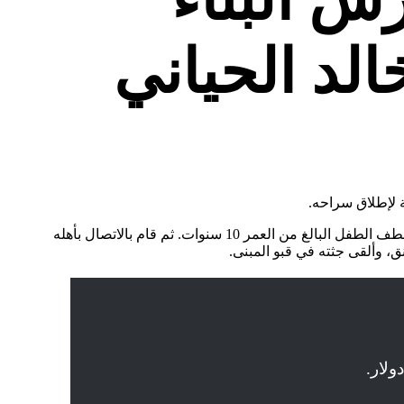
لد الحياني
 لإطلاق سراحه.
وفقًا للتقارير الإعلامية التركية، قام حارس البناء، حسين جنكيز، الذي يعيش في المبنى نفسه مع الطفل وعائلته في منطقة المزيتلي، بخطف الطفل البالغ من العمر 10 سنوات. ثم قام بالاتصال بأهله