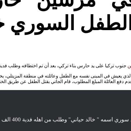
لطفل السوري خا
ن
جنوب تركيا على يد حارس بناء تركي، بعد أن تم اختطافه وطلب فدية
مه " خالد حياني" وطلب من اهله فدية 400 الف دولار.