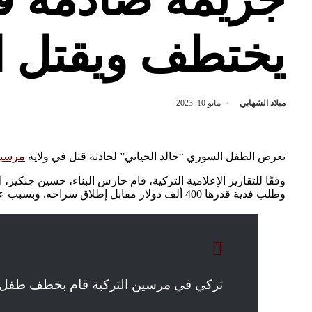
يختطف ويقتل ا
ميلاد الشهابي
مايو 10, 2023
تعرض الطفل السوري “خالد الحياني” لحادثة قتل في ولاية
مرسي
وطلب فدية قدرها 400 ألف دولار مقابل إطلاق سراحه. وبسبب عدم دفع العائلة المبلغ المطلوب، قام الجاني بقتل الطفل عن طريق الخنق، وألقى جثته في قبو المبنى.
تركي في مرسين التركية قام بخطف طفل سوري اس