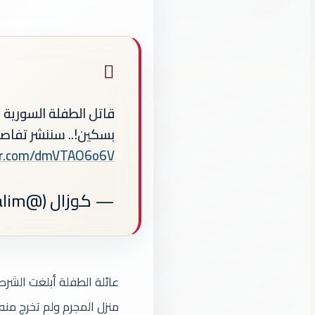
قاتل الطفلة السورية
بسكين!.. سننشر تفاصي
ter.com/dmVTAO6o6V
— كوزال (@guzel_olalim)
عائلة الطفلة أبلغت الشرطة
منزل المجرم ولم تخرج منه