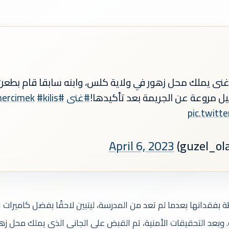
 غنى يملك محل زهور في ولاية كلس، وابنه سابقا قام بط
ل مروعة عن الجريمة بعد تأكيدها!
#غنى
#gina_mercimek
#kilis
pic.twit
April 6, 2023
 بفقدانها بعدما لم تعد من المدرسة، ليتبين لاحقًا بفضل كاميرات ا
. وبعد التحقيقات الأمنية، تم القبض على الجاني الذي يملك محل ز