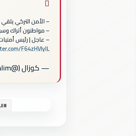
– الأمن التركي يلقي القب
– مواطنون أتراك وسور
– عاجل | رئيس أمنيات
tter.com/F64zHVlyIL
— كوزال (@guzel_olalim)
ال