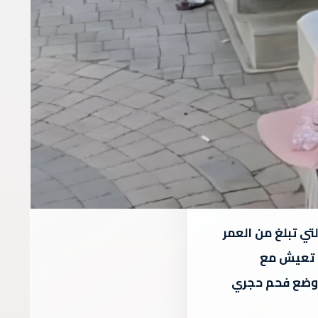
تي تبلغ من العمر
التركية، حيث تعيش مع
ع ووضع فحم حجري