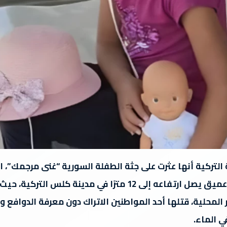
التركية أنها عثرت على جثة الطفلة السورية “غنى مرجمك”، ال
9 سنوات، داخل بئر ماء عميق يصل ارتفاعه إلى 12 مترًا في مدينة كلس 
ير المحلية، قتلها أحد المواطنين الاتراك دون معرفة الدواف
ي الماء.