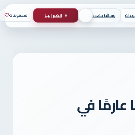
♡
وعات
وسائط متعددة
انضم إلينا
المحفوظات
بحث
عن
عارمًا في