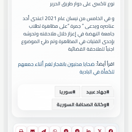
نوع تاكسي على دوار طريق الحرير
و في الخامس من نيسان عام 2021 اعتدى أحد
عناصره ويدعى ” جمرة “على مظاهرة لطلاب
جامعة النهضة في إعزاز خلال ملاحقته وتحرشه
بإحدى الفتيات في المظاهرة وتم طيّ الموضوع
اجنباً للملاحقة القضائية
اقرأ أيضاً:
ضحايا مدنيون بانفجار لغم أثناء جمعهم
للكمأة في البادية
جهاد عبيد
سوريا
وكالة الصحافة السورية
فيسبوك
X
لينكدإن
ماسنجر
ماسنجر
واتساب
تيلقرام
مشاركة عبر البريد
طباعة