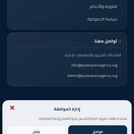
الشروط والأحكام
سياسة الخصوصية
تواصل معنا
للملاحظات التحريرية والاستفسارات الإدارية.
Info@syrianpressagency.org
Admin@syrianpressagency.org
إدارة الموافقة
نستخدم ملفات تعريف الارتباط لتحسين تجربة التصفح وحفظ تفضيلاتك.
© حقوق النشر 2026، جميع الحقوق محفوظة
صُمم من قبل
DigitsMinds
موافق
رفض