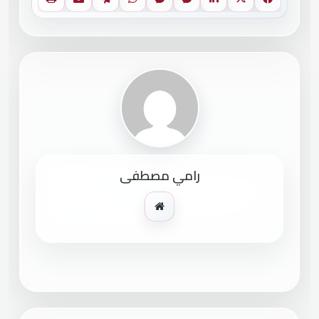
رامي مصطفى
موقع
الويب