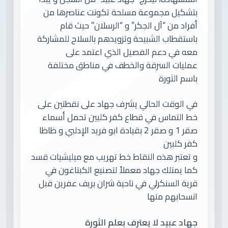
بتشكيل مجموعة مسلحة تكونت عناصرها من
أفراد من “آل الجكر” و “الرسلان” حيث قام
باستقطاب الشبيحة وتزويدهم بالسلاح للمشاركة
معه في دعم الفصيل الذي اعتمد على
عمليات السرقة والخطف في مناطق مختلفة
باسم الثورة
في الوقت الحالي يشرف جهاد على نقطتين على
خط التماس في قطاع كفر كلبين تحمل أسماء
صقر 1 و صقر 2 بقيادة ابو فريد الإدلبي و ظاظا
كفر كلبين
و تعتبر هذه النقاط خط تهريب مع ميليشيات قسد
كما يمتلك جهاد معملاً لتصنيع الكبتاغون في
قرية السنكرلي في ناحية شران بريف عفرين قبل
انسحابهم منها
جهاد عبيد لا يعترف بعلم الثورة