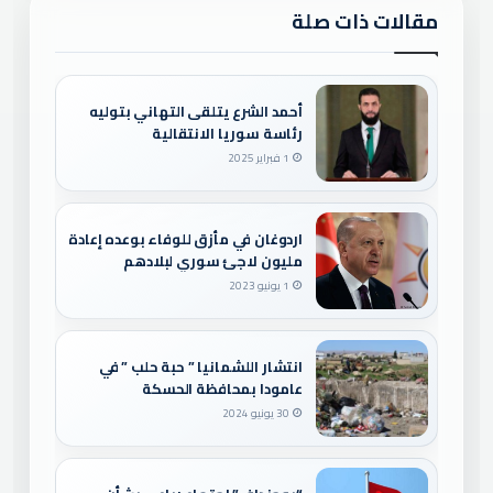
مقالات ذات صلة
أحمد الشرع يتلقى التهاني بتوليه
رئاسة سوريا الانتقالية
1 فبراير 2025
اردوغان في مأزق للوفاء بوعده إعادة
مليون لاجئ سوري لبلادهم
1 يونيو 2023
انتشار اللشمانيا ” حبة حلب ” في
عامودا بمحافظة الحسكة
30 يونيو 2024