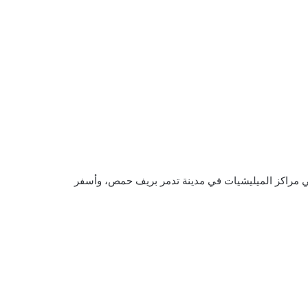
رة غاراتها على مواقع ميليشيات إيران وحزب الله في سوريا، حيث قصفت يوم الأربعاء 20 تشرين الثاني مراكز الميليشيات في مدينة تدمر بريف حمص، وأسفر