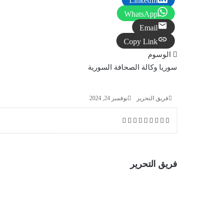
LinkedIn
WhatsApp
Email
Copy Link
الوسوم
سوريا
وكالة الصحافة السورية
فريق التحرير
نوفمبر 24, 2024
X
فيسبوك
لينكدإن
ماسنجر
ماسنجر
واتساب
تيلقرام
طباعة
مشاركة
عبر
البريد
فريق التحرير