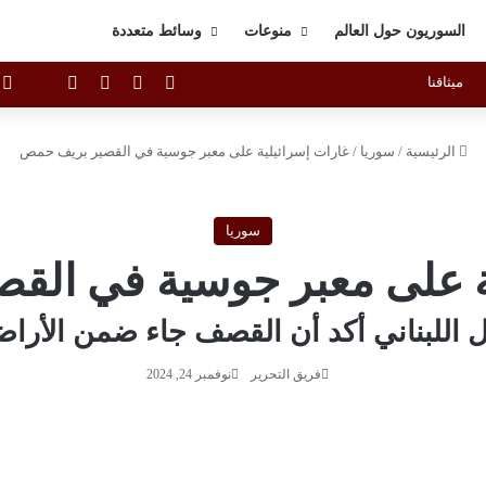
السوريون حول العالم
منوعات
وسائط متعددة
X
فيسبوك
يوتيوب
انستقرام
raph
ا
ميثاقنا
الرئيسية
/
سوريا
/
غارات إسرائيلية على معبر جوسية في القصير بريف حمص
سوريا
ية على معبر جوسية في الق
ل اللبناني أكد أن القصف جاء ضمن الأرا
فريق التحرير
نوفمبر 24, 2024