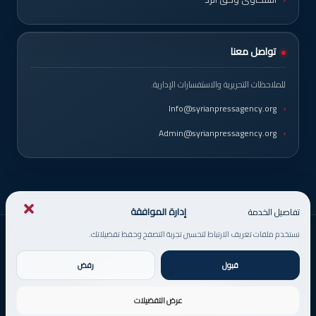
تواصل معنا
للملاحظات التحريرية والاستفسارات الإدارية.
Info@syrianpressagency.org
Admin@syrianpressagency.org
إدارة الموافقة
تفاصيل الخدمة
نستخدم ملفات تعريف الارتباط لتحسين تجربة التصفح وحفظ تفضيلاتك.
© حقوق النشر 2026، جميع الحقوق محفوظة
صُمم من قبل
DigitsMinds
قبول
رفض
عرض التفضيلات
X
فيسبوك
يوتيوب
انستقرام
فيديو