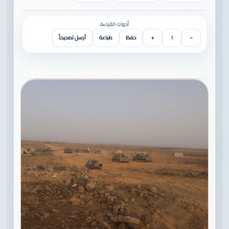
أدوات القراءة
−
١
+
حفظ
طباعة
أرسل تصحيحاً