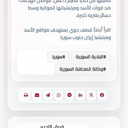
لتأمينها من خلايا تنظيم داعش، تتواصل الهجمات
ضد قوات الأسد وميليشياتها الموالية وسط
خسائر بشرية كبيرة.
اقرأ أيضاً:
قصف جوي يستهدف مواقع الأسد
وميليشيا إيران جنوب سوريا
البادية السورية
سوريا
وكالة الصحافة السورية
فيسبوك
X
لينكدإن
ماسنجر
واتساب
تيلقرام
مشاركة عبر البريد
طباعة
فريق التحرير