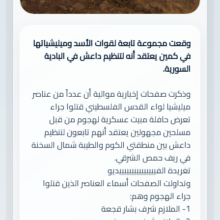
وقعت مجموعة تابعة لقوات الأسد وميليشياتها
في كمين يعتقد أنه لتنظيم داعش في البادية
السورية.
وذكرت صفحات إخبارية موالية أن عدداً من عناصر
ميليشيا لواء القدس الفلسطيني قتلوا جراء
تعرض حافلة مبيت عسكرية لهجوم من قبل
مسلحين مجهولين يعتقد أنهم تابعون لتنظيم
داعش بين منطقتي الكوم والطيبة شمال السخنة
في ريف حمص الشرقي.
تغريدة الفيييييييييييييييديو
وتداولت الصفحات أسماء العناصر الذين قتلوا
جراء الهجوم وهم:
1- الملازم شرف بشار قجعة