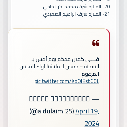
20- الملازم شرف محمد بكر الحاجي
21- الملازم شرف ابراهيم الصعيدي
فــــي كمين محكم يوم أمس بـ
السخنة – حمص لـ مليشيا لواء القدس
المزعوم
pic.twitter.com/KoOlEsb60L
— 𝓪𝓫𝓫𝓪𝓼 𝓐𝓵𝓭𝓾𝓵𝓪𝓲𝓶𝓲
(@aldulaimi25)
April 19,
2024