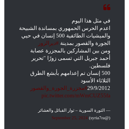
في مثل هذا اليوم
اعدم الحرس الحمهوري بمساندة الشبيحة
والميشيات الطائفية 500 إنسان في حيي
الجورة والقصور بمدينة
#ديرالزور
ومن بين المشاركين بالمجزرة عصابة
أحمد جبريل التي تسمى زورًا "تحرير
فلسطين.
500 إنسان تم إعدامهم بأبشع الطرق
الثلاثاء الأسود
29/9/2012
#مجزرة_الجورة_والقصور
pic.twitter.com/mWmCUZ55fa
— الثورة السورية – ثوار القبائل والعشائر
September 25, 2024
(@syria7ra)