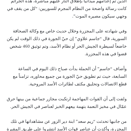
الذين تم إعدامهم ميدانياً بإطلاق النار عليهم مباشرة، هذه الجرائم
كانت رسالة واضحة من النظام المجرم للسوريين: “كل من يقف في
وجهي سيكون مصيره الموت”.
وفي شهادته على المجزرة وخلال حديث خاص مع وكالة الصحافة
السورية، قال “جاسم علاوي” إن حيّ الجورة في ذلك الوقت لم يكن
خاضعاً لسيطرة الجيش الحر أو نظام الأسد، وتم توثيق 460 شخص
قضوا في هذه المجزرة.
وأضاف “جاسم” أن الحملة بدأت صباح ذلك اليوم في الساعة
السابعة، حيث تم تطويق حيّ الجورة من جميع محاوره، تزامناً مع
قطع الاتصالات وتحليق مكثف لطائرات الأسد المروحية.
ولفت إلى أن القوات المهاجمة ارتكبت مجازر جماعية من بينها حرق
عمّال في مخبز النعمة بتهمة بيعهم الخبز لعناصر في الجيش الحر.
من جانبها تحدثت “ريم سعد” ابنة دير الزور عن مشاهداتها في تلك
المجزرة، وأكدت أن عناصر قوات الأسد انتشروا على طريق المقبرة