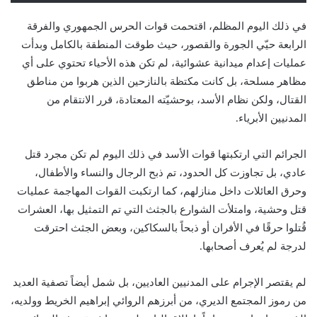
في ذلك اليوم المظلم، اقتحمت قوات الحرس الجمهوري والفرقة
الرابعة حيّي الجورة والقصور، حيث طوقت المنطقة بالكامل وبدأت
عمليات إعدام ميدانية عشوائية، لم تكن هذه الأحياء تحتوي على أي
مظاهر مسلحة، بل كانت مكتظة بالنازحين الذين هربوا من مناطق
القتال، ولكن نظام الأسد، بوحشيّته المعتادة، قرر الانتقام من
المدنيين الأبرياء.
الجرائم التي ارتكبتها قوات الأسد في ذلك اليوم لم تكن مجرد قتل
عادي، بل تجاوزت كل الحدود، تم ذبح الرجال والنساء والأطفال،
وحرق العائلات داخل منازلهم، كما ارتكبت القوات المهاجمة عمليات
قتل وحشية، وامتلأت الشوارع بالجثث التي تم التمثيل بها، العشرات
قُتلوا حرقًا في الأفران أو ذبحاً بالسكاكين، وبعض الجثث احترقت
لدرجة لم يُعرف أصحابها.
لم يقتصر الإجرام على المدنيين العاديين، بل شمل أيضاً تصفية العديد
من رموز المجتمع الديري، من أبرزهم الروائي إبراهيم الخريط وولديه،