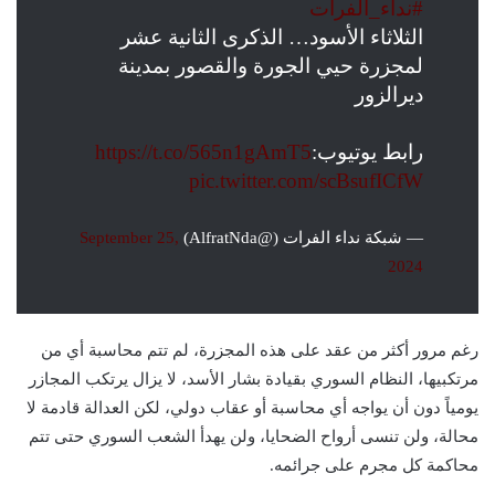
#نداء_الفرات
الثلاثاء الأسود… الذكرى الثانية عشر
لمجزرة حيي الجورة والقصور بمدينة
ديرالزور
رابط يوتيوب:
https://t.co/565n1gAmT5
pic.twitter.com/scBsufICfW
— شبكة نداء الفرات (@AlfratNda)
September 25,
2024
رغم مرور أكثر من عقد على هذه المجزرة، لم تتم محاسبة أي من
مرتكبيها، النظام السوري بقيادة بشار الأسد، لا يزال يرتكب المجازر
يومياً دون أن يواجه أي محاسبة أو عقاب دولي، لكن العدالة قادمة لا
محالة، ولن تنسى أرواح الضحايا، ولن يهدأ الشعب السوري حتى تتم
محاكمة كل مجرم على جرائمه.