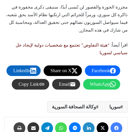
مجزرة الجورة والقصور لن تُنسى أبدًا، ستبقى ذكرى محفورة في
ذاكرة كل سوري، ورمزاً للجرائم التي ارتكبها نظام الأسد بحق شعبه،
فيما سيواصل السوريون نضالهم حتى تحقيق العدالة، ومحاسبة كل
من شارك في هذه المجازر.
اقرأ أيضاً:
“هيئة التفاوض” تجتمع مع شخصيات دولية لإيجاد حل
سياسي لسوريا
LinkedIn
Share on X
Facebook
Copy Link
Email
WhatsApp
سوريا
وكالة الصحافة السورية
فيسبوك
X
لينكدإن
ماسنجر
واتساب
تيلقرام
مشاركة عبر البريد
طباعة