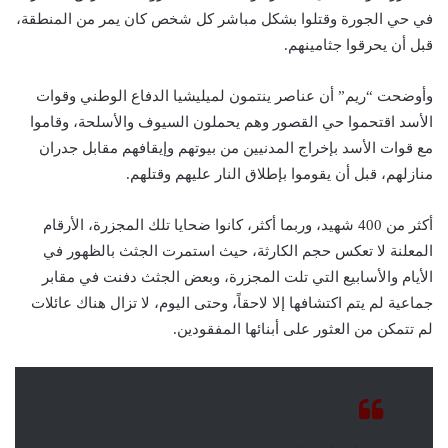
في حي الجورة وقتلوا بشكل مباشر كل شخص كان يمر من المنطقة،
قبل أن يحرقوا جثامينهم.
وأوضحت “ريم” أن عناصر ينتمون لميليشيا الدفاع الوطني وقوات
الأسد اقتحموا حي القصور وهم يحملون السيوف والأسلحة، وقاموا
مع قوات الأسد بإخراج المدنيين من بيوتهم وإيقافهم مقابل جدران
منازلهم، قبل أن يقوموا بإطلاق النار عليهم وقتلهم.
أكثر من 400 شهيد، وربما أكثر، كانوا ضحايا تلك المجزرة، الأرقام
المعلنة لا تعكس حجم الكارثة، حيث استمرت الجثث بالظهور في
الأيام والأسابيع التي تلت المجزرة، وبعض الجثث دفنت في مقابر
جماعية لم يتم اكتشافها إلا لاحقاً، وحتى اليوم، لا تزال هناك عائلات
لم تتمكن من العثور على أبنائها المفقودين.