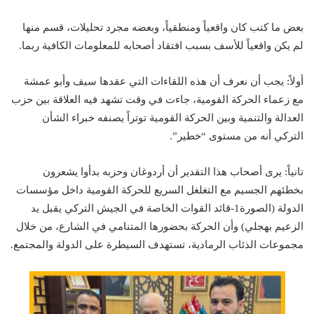
بعض ما كتب كان واقعياً ومنطقياً، وبعضه مجرد تحليلات، قسم منها
لم يكن واقعياً للأسف بسبب افتقاد أصحابه للمعلومات الكافية ربما.
أولاً: يجب أن نعرف أن هذه اللقاءات التي عقدها سيف وأبو عمشة
مع زعماء الحركة القومية، جاءت في وقت تشهد فيه العلاقة بين حزب
العدالة والتنمية وبين الحركة القومية توتراً يصنفه خبراء الشأن
التركي أنه من مستوى “خطير”.
تانياً: يرى أصحاب هذا التقدير أن أردوغان وحزبه بدأوا يشعرون
بخطئهم الجسيم مع التغلغل السريع للحركة القومية داخل مؤسسات
الدولة (الصورة1-قائد القوات الخاصة في الجيش التركي يقبل يد
الزعيم بهجلي) وأن الحركة بحضورها المتنامي في الشارع، من خلال
مجموعات الذئاب الرمادية، تستهدف السيطرة على الدولة والمجتمع.