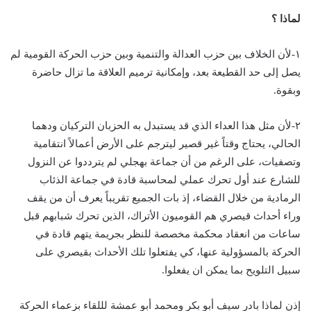
لماذا ؟
١-لأن الخلاف بين حزب العدالة والتنمية وبين حزب الحركة القومية لم
يصل إلى حد القطيعة بعد، وإمكانية ترميم العلاقة ما تزال حاضرة
وبقوة.
٢-لأن مثل هذا العداء الذي قد يستبدل به الحزبان التركيان ودهما
الحالي، يحتاج وقتاً غير قصير ليترجم على الأرض أعمالاً انتقامية
وتصفيات، على الرغم من أن جماعة بهجلي لم يترددوا عن النزول
للشارع عند أول تحرك عملي لمحاسبة قادة في جماعة الذئاب
الرمادية من خلال القضاء، إذ بات الجميع تقريباً يعرف أن من يقف
وراء أحداث قيصري هم القوميون الأتراك، الذين تحرك شبابهم قبل
ساعات من انعقاد محكمة مخصصة للنظر بجريمة يتهم قادة في
الحركة بالمسؤولية عنها، كي يفتعلوا تلك الأحداث بقيصري على
سبيل التلويح بما يمكن ان يفعلوا.
إذن لماذا بادر سيف أبو بكر ومحمد أبو عمشة لللقاء بزعماء الحركة