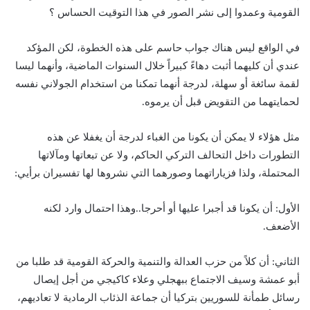
القومية وعمدوا إلى نشر الصور في هذا التوقيت الحساس ؟
في الواقع ليس هناك جواب حاسم على هذه الخطوة، لكن المؤكد
عندي أن كليهما أثبت دهاءً كبيراً خلال السنوات الماضية، وأنهما ليسا
لقمة سائغة أو سهلة، لدرجة أنهما تمكنا من استخدام الجولاني نفسه
لحمايتهما من التقويض قبل أن يرموه.
مثل هؤلاء لا يمكن أن يكونا من الغباء لدرجة أن يغفلا عن هذه
التطورات داخل التحالف التركي الحاكم، ولا عن تبعاتها ومآلاتها
المحتملة، ولذا فزياراتهما وصورهما التي نشروها لها تفسيران برأيي:
الأول: أن يكونا قد أجبرا عليها أو أحرجا..وهذا احتمال وارد لكنه
الأضعف.
الثاني: أن كلاً من حزب العدالة والتنمية والحركة القومية قد طلبا من
أبو عمشة وسيف الاجتماع ببهجلي وعلاء كاكيجي من أجل إيصال
رسائل طمأنة للسوريين بتركيا أن جماعة الذئاب الرمادية لا تعاديهم،