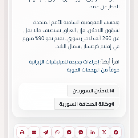
للخطر عن عمد.
وبحسب المفوضية السامية للأمم المتحدة
لشؤون اللاجئين، فإن العراق يستضيف مالا يقل
عن 260 ألف لاجئ سوري، يقيم نحو 90% منهم
في إقليم كردستان شمال البلاد.
اقرأ أيضاً:
إجراءات جديدة للميليشيات الإيرانية
خوفٱ من الهجمات الجوية
اللاجئين السوريين
وكالة الصحافة السورية
فيسبوك
X
لينكدإن
ماسنجر
ماسنجر
واتساب
تيلقرام
مشاركة عبر البريد
طباعة