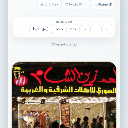
فريق التحرير
30 يونيو 2024
1 دقائق قراءة
أدوات القراءة
−
١
+
حفظ
طباعة
أرسل تصحيحاً
آخر تحديث: 8 يوليو 2024