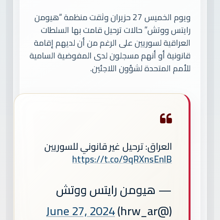
ويوم الخميس 27 حزيران وثقت منظمة “هيومن
رايتس ووتش” حالات ترحيل قامت بها السلطات
العراقية لسوريين على الرغم من أن لديهم إقامة
قانونية أو أنهم مسجلون لدى المفوضية السامية
للأمم المتحدة لشؤون اللاجئين.
العراق: ترحيل غير قانوني للسوريين
https://t.co/9qRXnsEnlB
— هيومن رايتس ووتش
June 27, 2024
(@hrw_ar)