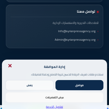
تواصل معنا
للملاحظات التحريرية والاستفسارات الإدارية.
Info@syrianpressagency.org
Admin@syrianpressagency.org
إدارة الموافقة
نستخدم ملفات تعريف الارتباط لتحسين تجربة التصفح وحفظ تفضيلاتك.
© حقوق النشر 2026، جميع الحقوق محفوظة
صُمم من قبل
DigitsMinds
موافق
رفض
عرض التفضيلات
X
فيسبوك
يوتيوب
انستقرام
فيديو
تفاصيل الخدمة