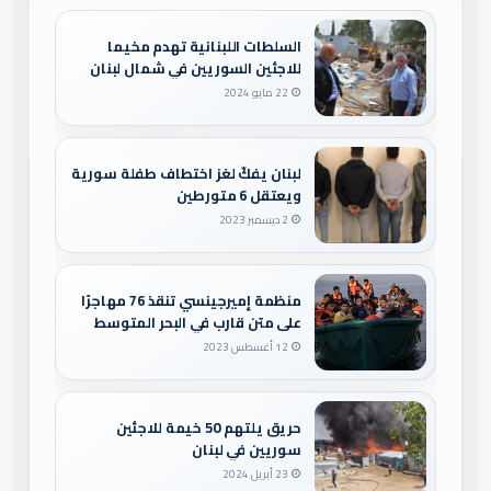
السلطات اللبنانية تهدم مخيما
للاجئين السوريين في شمال لبنان
22 مايو 2024
لبنان يفكّ لغز اختطاف طفلة سورية
ويعتقل 6 متورطين
2 ديسمبر 2023
منظمة إميرجينسي تنقذ 76 مهاجرًا
على متن قارب في البحر المتوسط
متجهين إلى نابولي
12 أغسطس 2023
حريق يلتهم 50 خيمة للاجئين
سوريين في لبنان
23 أبريل 2024