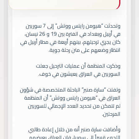
وتحدثت “هيومن رايتس ووتش” إلى 7 سوريين
في أربيل وبغداد في الفترة بين 19 و 26 نيسان،
كان يجري ترحيلهم، بينهم أربعة في مطار أربيل في
انتظار وضعهم على متن رحلة جوية.
وذكرت المنظمة أن عمليات الترحيل جعلت
السوريين في العراق يعيشون في خوف.
ولفتت “سارة صنبر” الباحثة المتخصصة في شؤون
العراق في “هيومن رايتس ووتش” أن المنظمة
لم تتمكن من تحديد العدد الإجمالي للسوريين
المرحلين.
وأضافت سارة صنبر أنه من خلال إعادة طالبي
اللجوء قسراً إلى سوريا، فإن العراق يعرضهم