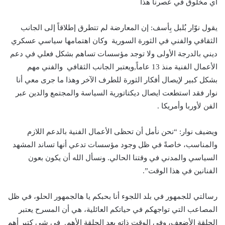
أي مخلوق في عصرنا هذا
يقول نوّار بُلبل بِأسف: إن المعارضة لم تتطرق إطلاقاً إلى الجانب
الثقافي والفني في الثورة السورية وكان اهتمامها سياسي عسكري
ديني بالدرجة الأولى ولا توجد مؤسسات تساهم بشكل فعلي في دعم
الأعمال الفنية منذ 13 عاماً,ويعتبر الجانب الثقافي والفني مهم
بشكل كبير لإيصال أفكار الثورة للطرف الآخر وهذا ما جرى معي أنا
نوار فقد استطعت ايصال ديكتاتورية السياسة والمجتمع والدين عبر
الفن لأوربا وأمريكا .
ويضيف نوار: “نحن نأمل أن تحظى الأعمال الفنية بالدعم اللازم
والمناسب، خاصةً في ظل وجود مؤسسات تدعي أنها تساند المشهد
السياسي والمدني في وقتنا الحالي. ونسأل الله أن يكون بعون
الفنانين في هذا الوقت”.
رسالتي للجمهور في بلد اللجوء أنا بحبكم يا هالجمهور الحلو، في ظل
المصاعب التي تواجهكم في حياتكم العائلية، هي أن المسرح يعتبر
الحلقة الأضعف، وفي الوقت ذاته يعد الحلقة الأهم. في شي كتير أهم