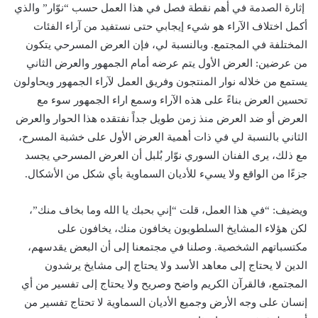
إثارة الصدمة في أهم نقطة فصل في هذا العمل حسب “نوّار” والذي
أكمل اختلاف الآراء هو شيء إيجابي حتى نستفيد من آراء الفئات
المختلفة في المجتمع. وبالنسبة لي، فإن العرض المسرحي يتكون
من عرضين: العرض الأول يتم عرضه أمام الجمهور والعرض الثاني
يستمع من خلاله نوار المنتجون وفريق العمل لآراء الجمهور ويحاولون
تحسين العرض بناءً على هذه الآراء وسمع اراء الجمهور سوء مع
العرض أو ضد العرض منذ زمن طويل جداً نفتقده هذا الحوار والعرض
الثاني بالنسبة لي في ذات أهمية العرض الأول على خشبة المسرح،
مع ذلك، يرى الفنان السوري نوّار بُلبل أن العرض المسرحي يجسد
جزءًا من الواقع ولا يسيء للأديان السماوية بأي شكل من الأشكال.
ويضيف: “في هذا العمل، قلت “إني بحبك يا الله وما بخاف منك”،
لكن هؤلاء المشايخ السلطويون يخافون منك، يخافون على
مكتسباتهم الشخصية. وصلنا في مجتمعنا إلى أن البعض يقدسهم،
الدين لا يحتاج إلى معاهد الأسد ولا يحتاج إلى مشايخ يرشدون
المجتمع، فالقرآن الكريم واضح وصريح ولا يحتاج إلى تفسير من أي
إنسان على وجه الأرض وجميع الأديان السماوية لا تحتاج تفسير من