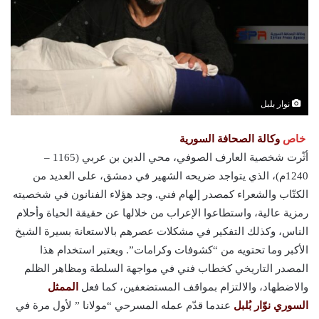
نوار بلبل
خاص
وكالة الصحافة السورية
أثّرت شخصية العارف الصوفي، محي الدين بن عربي (1165 –
1240م)، الذي يتواجد ضريحه الشهير في دمشق، على العديد من
الكتّاب والشعراء كمصدر إلهام فني. وجد هؤلاء الفنانون في شخصيته
رمزية عالية، واستطاعوا الإعراب من خلالها عن حقيقة الحياة وأحلام
الناس، وكذلك التفكير في مشكلات عصرهم بالاستعانة بسيرة الشيخ
الأكبر وما تحتويه من “كشوفات وكرامات”. ويعتبر استخدام هذا
المصدر التاريخي كخطاب فني في مواجهة السلطة ومظاهر الظلم
والاضطهاد، والالتزام بمواقف المستضعفين، كما فعل
الممثل
السوري نوّار بُلبل
عندما قدّم عمله المسرحي “مولانا ” لأول مرة في