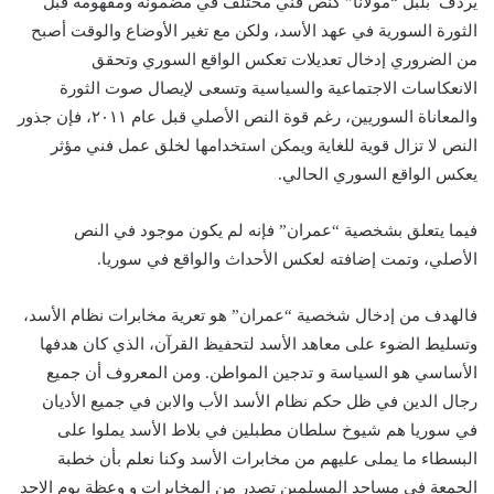
يردف بُلبل “مولانا” كنص فني مختلف في مضمونه ومفهومه قبل
الثورة السورية في عهد الأسد، ولكن مع تغير الأوضاع والوقت أصبح
من الضروري إدخال تعديلات تعكس الواقع السوري وتحقق
الانعكاسات الاجتماعية والسياسية وتسعى لإيصال صوت الثورة
والمعاناة السوريين، رغم قوة النص الأصلي قبل عام ٢٠١١، فإن جذور
النص لا تزال قوية للغاية ويمكن استخدامها لخلق عمل فني مؤثر
يعكس الواقع السوري الحالي.
فيما يتعلق بشخصية “عمران” فإنه لم يكون موجود في النص
الأصلي، وتمت إضافته لعكس الأحداث والواقع في سوريا.
فالهدف من إدخال شخصية “عمران” هو تعرية مخابرات نظام الأسد،
وتسليط الضوء على معاهد الأسد لتحفيظ القرآن، الذي كان هدفها
الأساسي هو السياسة و تدجين المواطن. ومن المعروف أن جميع
رجال الدين في ظل حكم نظام الأسد الأب والابن في جميع الأديان
في سوريا هم شيوخ سلطان مطبلين في بلاط الأسد يملوا على
البسطاء ما يملى عليهم من مخابرات الأسد وكنا نعلم بأن خطبة
الجمعة في مساجد المسلمين تصدر من المخابرات و وعظة يوم الاحد