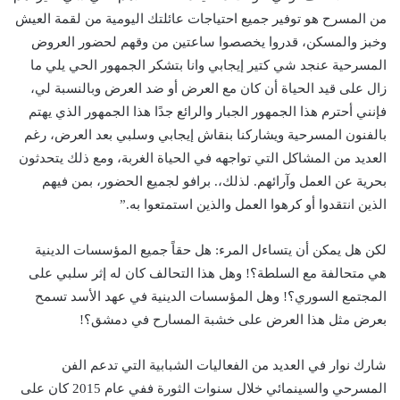
من المسرح هو توفير جميع احتياجات عائلتك اليومية من لقمة العيش
وخبز والمسكن، قدروا يخصصوا ساعتين من وقهم لحضور العروض
المسرحية عنجد شي كتير إيجابي وانا بتشكر الجمهور الحي يلي ما
زال على قيد الحياة أن كان مع العرض أو ضد العرض وبالنسبة لي،
فإنني أحترم هذا الجمهور الجبار والرائع جدًا هذا الجمهور الذي يهتم
بالفنون المسرحية ويشاركنا بنقاش إيجابي وسلبي بعد العرض، رغم
العديد من المشاكل التي تواجهه في الحياة الغربة، ومع ذلك يتحدثون
بحرية عن العمل وآرائهم. لذلك،. برافو لجميع الحضور، بمن فيهم
الذين انتقدوا أو كرهوا العمل والذين استمتعوا به.”
لكن هل يمكن أن يتساءل المرء: هل حقاً جميع المؤسسات الدينية
هي متحالفة مع السلطة؟! وهل هذا التحالف كان له إثر سلبي على
المجتمع السوري؟! وهل المؤسسات الدينية في عهد الأسد تسمح
بعرض مثل هذا العرض على خشبة المسارح في دمشق؟!
شارك نوار في العديد من الفعاليات الشبابية التي تدعم الفن
المسرحي والسينمائي خلال سنوات الثورة ففي عام 2015 كان على