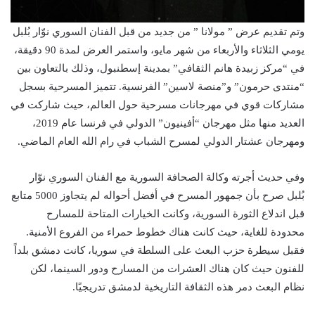
وتم تقديم عرض ” مولانا ” من جديد من قبل الفنان السوري نوّار بُلبل
يومي الثلاثاء والأربعاء من شهر مايو، واستمر العرض لمدة 90 دقيقة،
في “مركز زبيدة هانم الثقافي” بمدينة إسطنبول، وذلك بالتعاون بين
“منتدى حرمون” و”منصة لاسين” الفرنسية. تتميز المسرحية بسجل
مشاركات قوي في مهرجانات مسرحية حول العالم، حيث شاركت في
العديد منها مثل مهرجان “أفينيون” الدولي في فرنسا عام 2019،
ومهرجان عشتار الدولي لمسرح الشباب في رام الله العام الماضي.
وفي حديث أجرته وكالة الصحافة السورية مع الفنان السوري نوّار
بُلبل صرح بأن جمهور المسرح في أفضل أحواله لم يتجاوز 5000 متابع
قبل اندلاع الثورة السورية، وكانت الخيارات المتاحة للمسارح
محدودة للغاية، حيث كانت هناك خطوط حمراء من الفروع الأمنية.
فقبل سيطرة حزب البعث على السلطة في سوريا، كانت دمشق بلداً
للفنون حيث كان هناك العشرات من المسارح ودور السينما، لكن
نظام البعث دمر هذه الثقافة التاريخية لدمشق تدريجيًا.