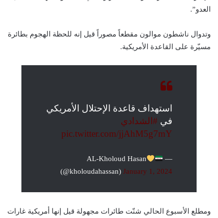
العدو”.
وتدوال ناشطون موالون مقطعاً مصوراً قيل إنه للحظة الهجوم بطائرة
مسيّرة على القاعدة الأمريكية.
استهداف قاعدة الإحتلال الأمريكي
في
#الشدادي
pic.twitter.com/jjAhM5g7mY
— AL-Kholoud Hasan
(@kholoudahassan)
January 1, 2024
ومطلع الأسبوع الحالي شنّت طائرات مجهولة قيل إنها أمريكية غارات