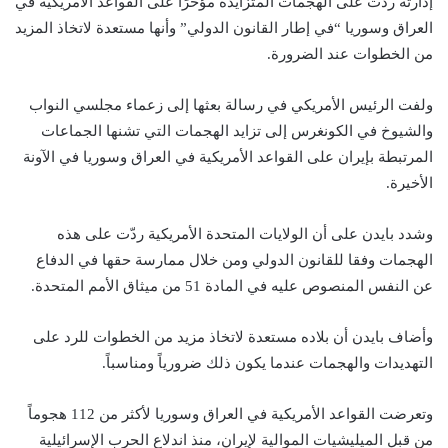
إدارته ردّت على الهجمات المتزايدة مؤخرًا على القواعد الأمريكية في
العراق وسوريا “في إطار القانون الدولي” وأنها مستعدة لاتخاذ المزيد
من الخطوات عند الضرورة.
ولفت الرئيس الأمريكي في رسالة بعثها إلى زعماء مجلسي النواب
والشيوخ في الكونغرس إلى تزايد الهجمات التي تشنها الجماعات
المرتبطة بإيران على القواعد الأمريكية في العراق وسوريا في الآونة
الأخيرة.
وشدد بايدن على أن الولايات المتحدة الأمريكية ردّت على هذه
الهجمات وفقا للقانون الدولي ومن خلال ممارسة حقها في الدفاع
عن النفس المنصوص عليه في المادة 51 من ميثاق الأمم المتحدة.
وأضاف بايدن أن بلاده مستعدة لاتخاذ مزيد من الخطوات للرد على
التهديدات والهجمات عندما يكون ذلك ضرورياً ومناسباً.
وتعرضت القواعد الأمريكية في العراق وسوريا لأكثر من 112 هجوماً
من قبل الميليشيات الموالية لإيران، منذ اندلاع الحرب الإسرائيلية