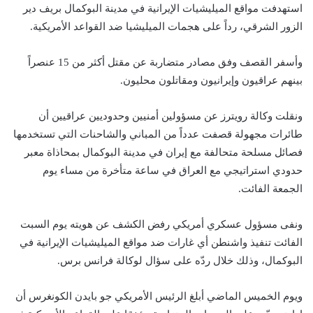
استهدفت مواقع الميليشيات الإيرانية في مدينة البوكمال بريف دير
الزور الشرقي، رداً على هجمات الميليشيا ضد القواعد الأمريكية.
وأسفر القصف وفق مصادر متضاربة عن مقتل أكثر من 15 عنصراً
بينهم عراقيون وإيرانيون ومقاتلون محليون.
ونقلت وكالة رويترز عن مسؤولين أمنيين وحدوديين عراقيين أن
طائرات مجهولة قصفت عدداً من المباني والشاحنات التي تستخدمها
فصائل مسلحة متحالفة مع إيران في مدينة البوكمال بمحاذاة معبر
حدودي استراتيجي مع العراق في ساعة متأخرة من مساء يوم
الجمعة الفائت.
ونفى مسؤول عسكري أمريكي رفض الكشف عن هويته يوم السبت
الفائت تنفيذ واشنطن أي غارات ضد مواقع الميليشيات الإيرانية في
البوكمال، وذلك خلال ردّه على سؤال لوكالة فرانس برس.
ويوم الخميس الماضي أبلغ الرئيس الأمريكي جو بايدن الكونغرس أن