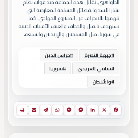
الظواهري. تقاتل هذه الجماعة ضد قوات نظام
بشار الأسد والفصائل المسلحة المعارضة التي
تتهمها بالانحراف عن المشروع الجهادي. كما
تستهدف بالقتل والخطف والعنف الأقليات الدينية
في سوريا، مثل المسيحيين والإزيديين والشيعة.
جبهة النصرة
حراس الدين
سامي العريدي
سوريا
واشنطن
فيسبوك
X
لينكدإن
ماسنجر
ماسنجر
واتساب
تيلقرام
مشاركة عبر البريد
طباعة