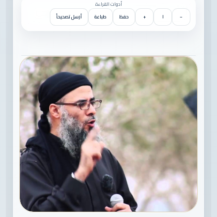
أدوات القراءة
−
١
+
حفظ
طباعة
أرسل تصحيحاً