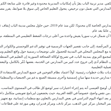
 يكفي. مدير تربية الباب يقرّ بأن إمكانيات المديرية محدودة وغير قادرة على متابعة ال
 المدارس التي تعمل دون ترخيص، يتحول التعليم الخاص إلى سوق بلا ضوابط، يقرر مصير 
قبل عام 2011، كان التعليم في سوريا مجانيًا ومركزياً، وتواجد المدارس الخاصة 
امًا بعد عام.
وتشا أن شمال غرب سوريا يعيش واحدة من أعلى درجات الضغط التعليمي في المنطقة، م
المرخّصة، إلى جانب تقصير الجهات الرسمية في توفير الدعم اللوجستي والكوادر التعلي
ية مع المجلس المحلي في المدينة للحصول على توضيحات رسمية حول واقع التعليم وما
لنظام أدى إلى خروج عدد كبير من المدارس عن الخدمة، بعضها دُمِّر بالكامل، والبعض 
ية التعليمية.
ت بثلاث خطوات رئيسية: أولاً اعتماد نظام الفوجين في جميع المدارس للاستفادة الق
اء مدارس جديدة منها مبانٍ إسمنتية وأخرى مسبقة الصنع بدعم من الجمعيات والمنظمات
جوار، أوضح العيسى أنه يتم إجراء اختبارات سبر لوضع كل طالب في المستوى المناسب، 
نون من نقص واضح، خصوصاً في اللغة العربية، حيث يخضعون لبرنامج تعويضي متكامل 
ر بعد انتهاء اليوم الدراسي في بعض المدارس بالتعاون مع منظمات إنسانية، مع تجهي
ز عمر المختار، مركز عين الذهب، مركز تادف، ومركز قديران، وهي موزعة على قطاعات 