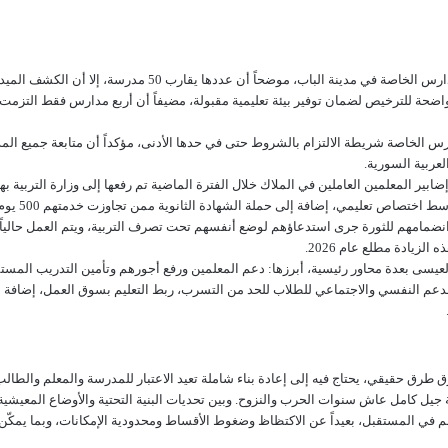
وتابع الأستاذ عبد العزيز العيسى حديثه متطرقاً إلى موضوع المدارس 
واضحة للترخيص لضمان توفير بيئة تعليمية مقبولة، مضيفاً أن أربع مدارس فقط التزمت 
ارس الخاصة شريطة الالتزام بالشروط حتى في حدها الأدنى، مؤكداً أن متابعة جميع ال
لعربية السورية.
ابير المعلمين العاملين في الملاك خلال الفترة الماضية تم رفعها إلى وزارة التربية بهد
اختصاص تعليمي، إضافة إلى حملة الشهادة الثانوية ممن تجاوزت خدمتهم 500 يوم.
ضمامهم للثورة جرى استدعاؤهم لوضع أنفسهم تحت تصرف التربية، ويتم العمل حالياً 
لزيادة مطلع عام 2026.
 العيسى بعدة محاور رئيسية، أبرزها: دعم المعلمين ورفع أجورهم وتأمين التدريب المست
 الدعم النفسي والاجتماعي للطلاب للحد من التسرب، ربط التعليم بسوق العمل، إضافة إ
 طرق حقيقي، يحتاج فيه إلى إعادة بناء شاملة تعيد الاعتبار للمدرسة والمعلم والطالب 
ل كامل عاش سنوات الحرب والنزوح. وبين تحديات البنية التحتية والأوضاع المعيشية وق
هم في المستقبل، بعيداً عن الاكتظاظ وضغوط الأقساط ومحدودية الإمكانات، وبما يمكّ