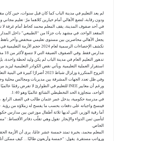
لم يعد التعليم في مدينة الباب كما كان قبل سنوات، حين كان مقع
ودون رقابة، لتضع الأهالي أمام خيارين كلاهما مرّ: تعليم مجاني
في أحد صفوف المدينة، يقف المعلم محمد كحاط أمام غرفة لا تت
المقعد الواحد، في مشهد بات جزءًا من “الطبيعي” داخل المدارس 
يجعل الأهالي محاصرين بين مستوى تعليمي منخفض وآخر باهظ ل
مدارس فقط. وفي الصفوف الضيقة التي لا تتسع لأكثر من 18 مقعدًا، يتكدّس ما بين 35 و45 طالبًا، ما يؤدي إلى اختناق العملية التعليمية ويؤثر سلبًا على التركيز والتحصيل الدراسي.
تدهور التعليم العام في مدينة الباب لم يكن وليد لحظة واحدة، 
استقرار العملية التعليمية. ويأتي نقص الكوادر التعليمية ليزيد
النزوح المتكررة وزلزال شباط 2023 أضرارًا كبيرة في البنية التعليمية، وتسببت في تعطّل دراسي واسع، لتتكدس المدارس القليلة المتبقية بعدد يفوق قدرتها.
وفي ظل تعدد الجهات المشرفة بين مديريات ومجالس محلية وجه
الواحد، متجاوزة الحد التخطيطي الشائع عالميًا وهو 1:40.
في مدرسة حكومية، يدخل عمر عثمان طالب في الصف الرابع متأخ
فينسخ واجباته على دفعات بحسب ما يفسح له زملاؤه من رؤية. 
أما رقية الوزير، التي لديها ثلاثة أطفال موزعين بين مدارس حك
لتأمين ثمن الدواء والإيجار. تقول وهي تقلّب دفاتر الأقساط: “م
الخاص.
المعلم محمد، بخبرة تمتد خمسة عشر عامًا، يرى أن الأزمة الح
ورواتب مستقرة. يقول: “خمسة وأربعون طالبًا… كيف ممكن أتابعه