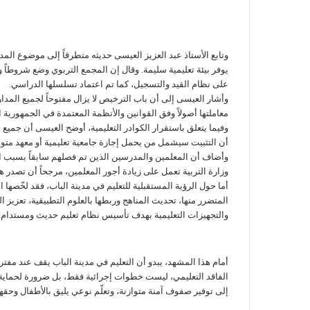
يوفر بيئة تعليمية سليمة. وقال إن المجمع التربوي وضع شروطاً 
على نظام القيد والتسجيل، كما تم اعتماد تسلسلها الدراسي.
وأشار العيسى إلى أن باب الترخيص لا يزال مفتوحاً لجميع المد
معاملتها أصولاً وفق القوانين والأنظمة المعتمدة في الجمهورية ا
وفيما يتعلق باستقرار الكوادر التعليمية، أوضح العيسى أن جميع إض
أن التثبيت سيشمل من يحمل إجازة جامعية تعليمية أو معهد متوسط 
وأضاف أن المعلمين والمدرسين الذين تم فصلهم سابقاً بسبب ان
وزارة التربية تعمل على زيادة أجور المعلمين، مرجحاً أن تصدر هذه ا
أما حول الرؤية المستقبلية للتعليم في مدينة الباب، فقد لخّصها
المتضرر منها، تحديث المناهج وربطها بالعلوم التطبيقية، تعزيز
والتجهيزات التعليمية بهدف تأسيس نظام تعليم حديث ومستدام.
أمام هذا المشهد، يبدو أن التعليم في مدينة الباب يقف عند مفترق
الفاقد التعليمي، ليست خطوات إجرائية فقط، بل ضرورة لحماية جي
إلى توفير صفوف آمنة متوازنة، وتعلّم نوعي يليق بالأطفال وحق