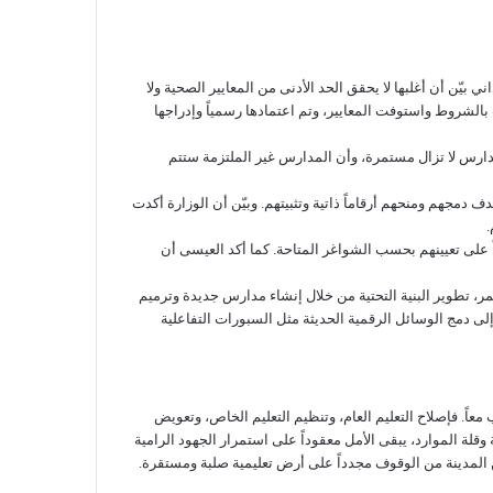
الخاصة في مدينة الباب، موضحاً أن عددها يقارب 50 مدرسة، إلا أن الكشف الميداني بيّن أن أغلبها لا يحقق الحد الأدنى من المعايير الصحية ولا
بالشروط واستوفت المعايير، وتم اعتمادها رسمياً وإدراجها
مدارس لا تزال مستمرة، وأن المدارس غير الملتزمة ستتم
ف دمجهم ومنحهم أرقاماً ذاتية وتثبيتهم. وبيّن أن الوزارة أكدت
على تعيينهم بحسب الشواغر المتاحة. كما أكد العيسى أن
مر، تطوير البنية التحتية من خلال إنشاء مدارس جديدة وترميم
لى دمج الوسائل الرقمية الحديثة مثل السبورات التفاعلية
معاً. فإصلاح التعليم العام، وتنظيم التعليم الخاص، وتعويض
لة الموارد، يبقى الأمل معقوداً على استمرار الجهود الرامية
ن المدينة من الوقوف مجدداً على أرض تعليمية صلبة ومستقرة.