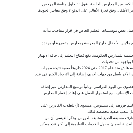
كم الكبير من المدارس الخاصة. يقول: “نحاول متابعة المرخص
الأطفال وفق قدرة الأهالي على الدفع لا وفق معايير الجودة.
كان محدودًا. لكن منذ عام 2019، حين حاول مجلس مدينة الباب إيقاف عمل بعض مؤسسات التعليم الخاص في قرار مفاجئ، بدأت
ع ملايين الأطفال خارج المدرسة ومدارس متضررة أو مهددة
مية للمدارس الحكومية، دفع قطاع التعليم إلى حافة الانهيار.
 يواجهه من تحديات.
وقال الأستاذ عبد العزيز العيسى، مسؤول التعليم الأساسي في المجمع التربوي بمدينة الباب، في تصريح لوكالة الصحافة السورية إن التعليم في المنطقة عاش منذ عام 2017 حتى 2024 ظروفاً صعبة نتيجة موجات
الآخر شُغل من جهات أخرى، إضافة إلى الازدياد الكبير في عدد
صوى من اليوم الدراسي، وثانياً توسيع المدارس عبر إضافة
 الإنسانية، مع استمرار العمل على إعادة إعمار المدارس
ليتم فرزهم إلى مستويين: مستوى (أ) للطلاب القادرين على
داخل شعب صفية مخصصة لذلك.
ز غرف مسبقة الصنع لمتابعة الدروس. وذكر العيسى أن من
المدينة لضمان وصول الخدمات التعليمية إلى أكبر عدد ممكن