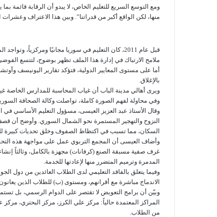
ومع التوسع السريع للتعليم الخاص، لا يبدو أن الرقابة قائمة بما
منها، لكن الواقع أكبر من قدراتنا”. وبين هذا الاعتراف وعشرات
ملامح الارتباك في إدارة هذا الملف تظهر بوضوح، لتتسع الفوضى ع
أما على مستوى المعايير الدولية، فتؤكد تقارير اليونيسف وأ
بالإغلاق.
ويرى أهالي مدينة الباب أن غياب المحاسبة للمدارس الخاصة غير 
وفي محاولة لفهم الصورة كاملة، تواصلت وكالة الصحافة السور
النزوح والتهجير المستمرة نحو الشمال السوري. وأوضح أن قصف ا
السكان، مما تسبب في اكتظاظ الصفوف وخلق تحديات كبيرة للعمل
وأضاف العيسى أن المجمع التربوي عمل على مواجهة هذه التحديا
غرف صفية مسبقة الصنع (كرفانات) مجهزة بالكامل، وثالثاً إنش
المدمرة وترميم المتضرر منها لإعادتها للخدمة.
وفيما يتعلق بالفاقد التعليمي لدى الطلاب العائدين من دول ال
الاندماج مباشرة مع أقرانهم، ومستوى (ب) للطلاب الذين يعا
وبيّن أن برامج التعويض لا تقتصر على الدوام الرسمي، بل تستم
المراكز المعتمدة حالياً: مركز علي الكرز، مركز البحتري، مرك
من الطلاب.