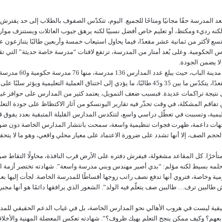
د المدرسة حقًا مجانيًا ومتاحًا للجميع. اليوم، تتكدّس الصفوف بالطلاب إلى حد يفترش
 ولكنه رديء ومكتظ، أو تعليم خاص أفضل نسبيًا لكنه يرهق جيوب العائلات ويستنزف موار
سع لأكثر من ثمانية عشر مقعدًا، فيما يحاول استيعاب خمسة وأربعين طالبًا يتنازعون
الحكومية. وعلى بُعد أمتار من المدرسة، ترتفع لافتات “مدرسة خاصة حديثة” التي تقدم
ا يضمن الجودة.
تكشف الإحصاءات الرسمية
بل نتيجة تراكمات عديدة. فبسبب ضعف التمويل، يعتمد كثير من المدارس على حوافز غير 
 من تفاقم المشكلة، في وقت تحذّر فيه تقارير اليونسكو من آثار الاكتظاظ على جودة التع
ات داعمة، ظهرت فجوات تنظيمية واسعة، سمحت بانتشار المدارس الخاصة دون ضوابط أ
رًا. كل المقاعد مشغولة، فيفرش دفتره على الأرض قرب النافذة، محاولًا التقاط ص
حلمه بسيط لكنه مؤلم: “بدي أصير مهندس وبني مدرسة واسعة”. شهادته تختصر أزمة ال
ومية وخاصة، فتروي أنها تدفع نصف راتب زوجها أقساطًا للمدرسة الخاصة. لجأت إليها بع
ش طالبين ترف… طالبين صف يتعلّم فيه الولد”. الشعور الذي يرافقها دائمًا هو أنها مجب
قيقية ليست في هروب الأهالي نحو المدارس الخاصة، بل في غياب الدعم الحقيقي للمد
م؟ وكيف ممكن ينجح التعلم بهيك ظروف؟”. شهادته تعكس المعضلة المهنية والأخلاقية 