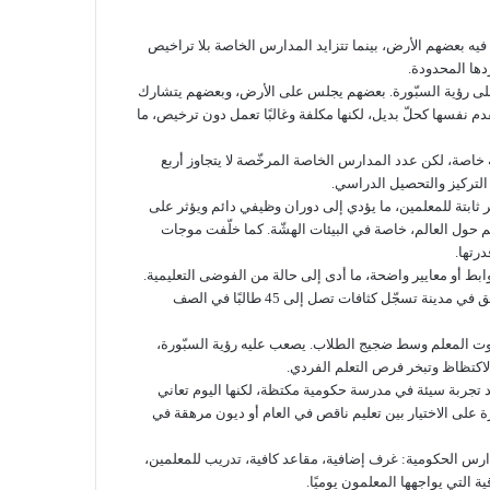
 فيه بعضهم الأرض، بينما تتزايد المدارس الخاصة بلا تراخيص
دها المحدودة.
 على رؤية السبّورة. بعضهم يجلس على الأرض، وبعضهم يتشارك
 نفسها كحلّ بديل، لكنها مكلفة وغالبًا تعمل دون ترخيص، ما
 لعام 2024 حجم الأزمة التعليمية في مدينة الباب، حيث يبلغ عدد المدارس 136 مدرسة، منها 76 مدرسة حكومية و60 مدرسة خاصة، لكن عدد المدارس الخاصة المرخّصة لا يتجاوز أربع
ثابتة للمعلمين، ما يؤدي إلى دوران وظيفي دائم ويؤثر على
لم حول العالم، خاصة في البيئات الهشّة. كما خلّفت موجات
و معايير واضحة، ما أدى إلى حالة من الفوضى التعليمية.
ورغم أن معايير INEE للتعليم في الطوارئ لا تفرض رقمًا عالميًا لحجم الصف، إلا أنها تشدد على ضرورة الاعتماد على معيار محلي واقعي، وهو ما لا يتحقق في مدينة تسجّل كثافات تصل إلى 45 طالبًا في الصف
وت المعلم وسط ضجيج الطلاب. يصعب عليه رؤية السبّورة،
اكتظاظ وتبخر فرص التعلم الفردي.
د تجربة سيئة في مدرسة حكومية مكتظة، لكنها اليوم تعاني
رة على الاختيار بين تعليم ناقص في العام أو ديون مرهقة في
ارس الحكومية: غرف إضافية، مقاعد كافية، تدريب للمعلمين،
التي يواجهها المعلمون يوميًا.