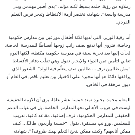
زملاؤه من رؤية. حلمه بسيط لكنه مؤلم: “بدي أصير مهندس وبني
مدرسة واسعة”. شهادته تختصر أزمة الاكتظاظ وتبخر فرص التعلم
الفردي.
أما رقية الوزير، التي لديها ثلاثة أطفال موزعين بين مدارس حكومية
وخاصة، فتروي أنها تدفع نصف راتب زوجها أقساطًا للمدرسة الخاصة.
لجأت إليها بعد تجربة سيئة في مدرسة حكومية مكتظة، لكنها اليوم
تعاني لتأمين ثمن الدواء والإيجار. تقول وهي تقلّب دفاتر الأقساط:
“مش طالبين ترف… طالبين صف يتعلّم فيه الولد”. الشعور الذي
يرافقها دائمًا هو أنها مجبرة على الاختيار بين تعليم ناقص في العام أو
ديون مرهقة في الخاص.
المعلم محمد، بخبرة تمتد خمسة عشر عامًا، يرى أن الأزمة الحقيقية
ليست في هروب الأهالي نحو المدارس الخاصة، بل في غياب الدعم
الحقيقي للمدارس الحكومية: غرف إضافية، مقاعد كافية، تدريب
للمعلمين، ورواتب مستقرة. يقول: “خمسة وأربعون طالبًا… كيف
ممكن أتابعهم؟ وكيف ممكن ينجح التعلم بهيك ظروف؟”. شهادته