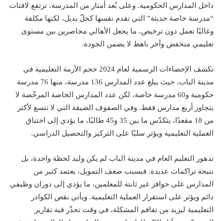
داخل المدارس الحكومية. وعلى بُعد أمتار من المدرسة، ترتفع لافتات
“مدرسة خاصة حديثة” التي تقدم نفسها كحلّ بديل، لكنها مكلفة
وغالبًا تعمل دون ترخيص، ما يجعل الأهالي محاصرين بين مستوى
تعليمي منخفض وآخر باهظ لا يضمن الجودة.
تكشف الإحصاءات الرسمية لعام 2024 حجم الأزمة التعليمية في
مدينة الباب، حيث يبلغ عدد المدارس 136 مدرسة، منها 76 مدرسة
حكومية و60 مدرسة خاصة، لكن عدد المدارس الخاصة المرخّصة لا
يتجاوز أربع مدارس فقط. وفي الصفوف الضيقة التي لا تتسع لأكثر
من 18 مقعدًا، يتكدّس ما بين 35 و45 طالبًا، ما يؤدي إلى اختناق
العملية التعليمية ويؤثر سلبًا على التركيز والتحصيل الدراسي.
تدهور التعليم العام في مدينة الباب لم يكن وليد لحظة واحدة، بل
نتيجة تراكمات عديدة. فبسبب ضعف التمويل، يعتمد كثير من
المدارس على حوافز غير ثابتة للمعلمين، ما يؤدي إلى دوران وظيفي
دائم ويؤثر على استقرار العملية التعليمية. ويأتي نقص الكوادر
التعليمية ليزيد من تفاقم المشكلة، في وقت تحذّر فيه تقارير