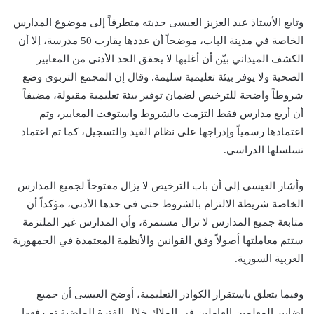
وتابع الأستاذ عبد العزيز العيسى حديثه متطرقاً إلى موضوع المدارس
الخاصة في مدينة الباب، موضحاً أن عددها يقارب 50 مدرسة، إلا أن
الكشف الميداني بيّن أن أغلبها لا يحقق الحد الأدنى من المعايير
الصحية ولا يوفر بيئة تعليمية سليمة. وقال إن المجمع التربوي وضع
شروطاً واضحة للترخيص لضمان توفير بيئة تعليمية مقبولة، مضيفاً
أن أربع مدارس فقط التزمت بالشروط واستوفت المعايير، وتم
اعتمادها رسمياً وإدراجها على نظام القيد والتسجيل، كما تم اعتماد
تسلسلها الدراسي.
وأشار العيسى إلى أن باب الترخيص لا يزال مفتوحاً لجميع المدارس
الخاصة شريطة الالتزام بالشروط حتى في حدها الأدنى، مؤكداً أن
متابعة جميع المدارس لا تزال مستمرة، وأن المدارس غير الملتزمة
ستتم معاملتها أصولاً وفق القوانين والأنظمة المعتمدة في الجمهورية
العربية السورية.
وفيما يتعلق باستقرار الكوادر التعليمية، أوضح العيسى أن جميع
إضابير المعلمين العاملين في الملاك خلال الفترة الماضية تم رفعها