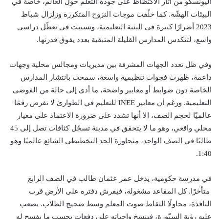
اليونسكو من آثار الاكتظاظ على جودة التعلم حول العالم، خاصة في
البيئات الهشّة. كما خلّفت موجات النزوح المتكررة وزلزال شباط
2023 أضرارًا كبيرة في البنية التعليمية، وتسببت في تعطّل دراسي
واسع، لتتكدس المدارس القليلة المتبقية بعدد يفوق قدرتها.
وفي ظل تعدد الجهات المشرفة بين مديريات ومجالس محلية وجهات
داعمة، ظهرت فجوات تنظيمية واسعة، سمحت بانتشار المدارس
الخاصة دون ضوابط أو معايير واضحة، ما أدى إلى حالة من الفوضى
التعليمية. ورغم أن معايير INEE للتعليم في الطوارئ لا تفرض رقمًا
عالميًا لحجم الصف، إلا أنها تشدد على ضرورة الاعتماد على معيار
محلي واقعي، وهو ما لا يتحقق في مدينة تسجّل كثافات تصل إلى 45
طالبًا في الصف الواحد، متجاوزة الحد التخطيطي الشائع عالميًا وهو
1:40.
في مدرسة حكومية، يدخل عمر عثمان طالب في الصف الرابع
متأخرًا. كل المقاعد مشغولة، فيفرش دفتره على الأرض قرب
النافذة، محاولًا التقاط صوت المعلم وسط ضجيج الطلاب. يصعب
عليه رؤية السبّورة، فينسخ واجباته على دفعات بحسب ما يفسح له