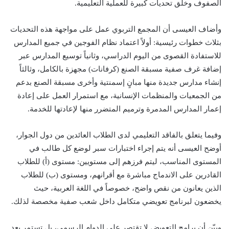
الصفوف وخلق تحديات كبيرة للعملية التعليمية.
وأضاف العيسى أن المجمع التربوي عمل على مواجهة هذه التحديات
بثلاث خطوات رئيسية: أولاً اعتماد نظام الفوجين في جميع المدارس
للاستفادة القصوى من اليوم الدراسي، وثانياً توسيع المدارس عبر
إضافة غرف صفية مسبقة الصنع (كرفانات) مجهزة بالكامل، وثالثاً
إنشاء مدارس جديدة منها مبانٍ إسمنتية وأخرى مسبقة الصنع بدعم
من الجمعيات والمنظمات الإنسانية، مع استمرار العمل على إعادة
إعمار المدارس المدمرة وترميم المتضرر منها لإعادتها للخدمة.
وفيما يتعلق بالفاقد التعليمي لدى الطلاب العائدين من دول الجوار،
أوضح العيسى أنه يتم إجراء اختبارات سبر لوضع كل طالب في
المستوى المناسب، ليتم فرزهم إلى مستويين: مستوى (أ) للطلاب
القادرين على الاندماج مباشرة مع أقرانهم، ومستوى (ب) للطلاب
الذين يعانون من نقص واضح، خصوصاً في اللغة العربية، حيث
يخضعون لبرنامج تعويضي متكامل داخل شعب صفية مخصصة لذلك.
وبيّن أن برامج التعويض لا تقتصر على الدوام الرسمي، بل تستمر بعد