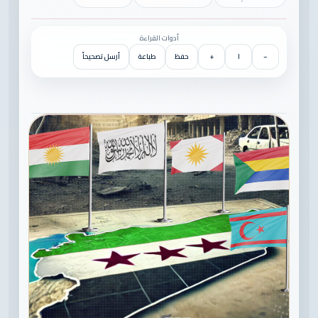
أدوات القراءة
−
١
+
حفظ
طباعة
أرسل تصحيحاً