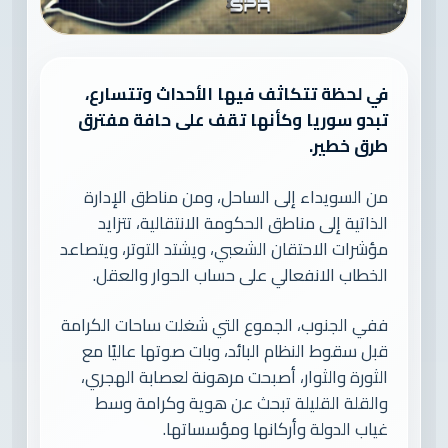
في لحظة تتكاثف فيها الأحداث وتتسارع،
تبدو سوريا وكأنها تقف على حافة مفترق
طرق خطير.
من السويداء إلى الساحل، ومن مناطق الإدارة
الذاتية إلى مناطق الحكومة الانتقالية، تتزايد
مؤشرات الاحتقان الشعبي، ويشتد التوتر، ويتصاعد
الخطاب الانفعالي على حساب الحوار والعقل.
ففي الجنوب، الجموع التي شغلت ساحات الكرامة
قبل سقوط النظام البائد، وبات صوتها عاليًا مع
الثورة والثوار، أصبحت مرهونة لعصابة الهجري،
والقلة القليلة تبحث عن هوية وكرامة وسط
غياب الدولة وأركانها ومؤسساتها.