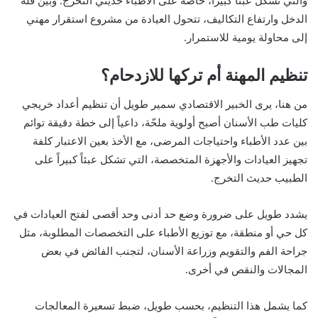
والتي تشكل عبئاً كبيراً، خاصة على الأطباء حديثي التخرج. وبين قلة
الدخل وارتفاع التكاليف، تتحول العيادة من مشروع استقرار مهني
إلى محاولة يومية للاستمرار.
تنظيم المهنة أم تركها للازدحام؟
من هنا، يرى الخبير الاقتصادي سمير طويل أن تنظيم أعداد خريجي
كليات طب الأسنان أصبح أولوية ملحّة، داعياً إلى خطة دقيقة توائم
بين عدد الأطباء واحتياجات المرضى، مع الأخذ بعين الاعتبار كلفة
تجهيز العيادات والأجهزة المتخصصة، التي تشكل عبئاً كبيراً على
الطبيب حديث التخرج.
يشدد طويل على ضرورة وضع حد أدنى وحد أقصى لفتح العيادات في
كل حي أو منطقة، مع توزيع الأطباء على التخصصات المطلوبة، مثل
جراحة الفم والتقويم وزراعة الأسنان، لتجنب الفائض في بعض
المجالات والنقص في أخرى.
كما يشمل هذا التنظيم، بحسب طويل، ضبط تسعيرة المعالجات