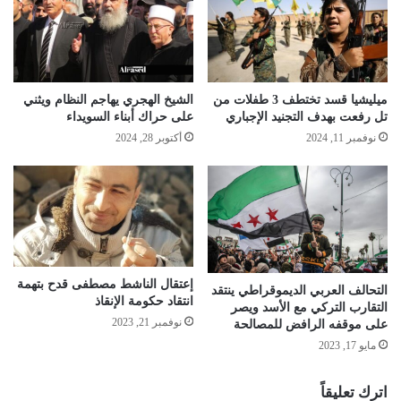
ميليشيا قسد تختطف 3 طفلات من
الشيخ الهجري يهاجم النظام ويثني
تل رفعت بهدف التجنيد الإجباري
على حراك أبناء السويداء
نوفمبر 11, 2024
أكتوبر 28, 2024
إعتقال الناشط مصطفى قدح بتهمة
التحالف العربي الديموقراطي ينتقد
انتقاد حكومة الإنقاذ
التقارب التركي مع الأسد ويصر
نوفمبر 21, 2023
على موقفه الرافض للمصالحة
مايو 17, 2023
اترك تعليقاً