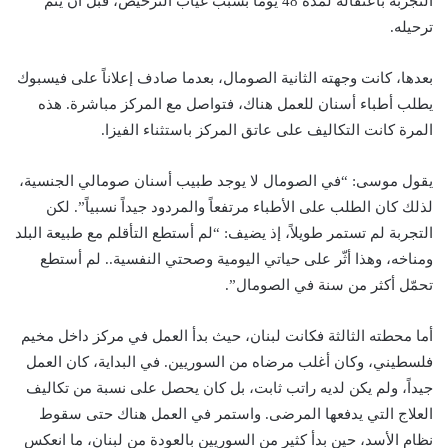
التجربة باعتقاله لمدة 48 يوماً بسبب غياب الترخيص، قبل أن يتم
ترحيله.
بعدها، كانت وجهته الثانية الصومال، بعدما صادف إعلاناً على فيسبوك
يطلب أطباء أسنان للعمل هناك، فتواصل مع المركز مباشرة. هذه
المرة كانت التكاليف على عاتق المركز باستثناء الفيزا.
يقول موسى: “في الصومال لا يوجد طبيب أسنان صومالي الجنسية،
لذلك كان الطلب على الأطباء مرتفعاً والمردود جيداً نسبياً”. لكن
التجربة لم تستمر طويلاً، إذ يضيف: “لم أستطع التأقلم مع طبيعة البلد
ومناخه، وهذا أثّر على حياتي اليومية وصحتي النفسية.. لم أستطع
تحمّل أكثر من سنة في الصومال”.
أما محطته الثالثة فكانت لبنان، حيث بدأ العمل في مركز داخل مخيم
فلسطيني، وكان أغلب مرضاه من السوريين. في البداية، كان العمل
جيداً، ولم يكن لديه راتب ثابت، بل كان يحصل على نسبة من تكاليف
العلاج التي يدفعها المرضى. واستمر في العمل هناك حتى سقوط
نظام الأسد، حين بدأ كثير من السوريين بالعودة من لبنان، ما انعكس