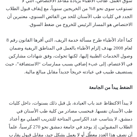
سوق العمل. طالب الأطباء بزيادة مقاعد الاختصاص، التي لا
تستوعب سوى نحو 8% من الخريجين سنوياً، مع إيقاف قبول الطلاب
الجدد في كليات طب الأسنان للحد من الفائض السنوي، معتبرين أن
الاختصاص هو المسار الرئيس للخروج من ضغط السوق.
كما أعاد الأطباء طرح مسألة خدمة الريف، التي أقرها القانون رقم 8
لعام 2008 بهدف إلزام الأطباء بالعمل في المناطق الريفية وضمان
وصول الخدمات الطبية إليها، لكنها تحولت، وفق شهادات مشاركين
في الاعتصام، إلى عبء إضافي بسبب ممارسات “الاستضافة”، حيث
يستضيف طبيب في عيادته خريجاً جديداً مقابل مبالغ مالية.
الضغط يبدأ من الجامعة
لا يبدأ الاكتظاظ عند باب العيادة، بل قبل ذلك بسنوات، داخل كليات
طب الأسنان نفسها. فبحسب مصادر من كلية طب الأسنان في
دمشق، لا يتناسب عدد الكراسي المتاحة للتدريب العملي مع أعداد
الطلاب المقبولين، إذ يوجد في جامعة دمشق نحو 270 كرسياً، علماً
أن نصف هذا العدد معطّل أو لا يعمل بشكل جيد، مقابل قبول يقارب