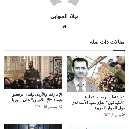
ميلاد الشهابي
موقع
الويب
مقالات ذات صلة
الإمارات والأردن ولبنان يرفضون
“واشنطن بوست” تجارة
هيمنة “الإسلاميين” على سوريا
“الكبتاغون” تعزّز نفوذ الأسد لدى
ديسمبر 16, 2024
دول الجوار العربية
يونيو 9, 2023