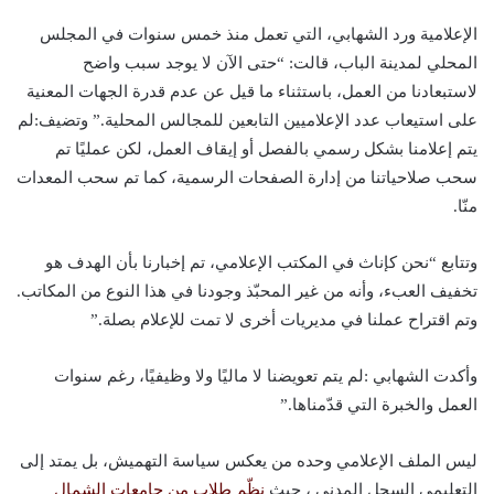
الإعلامية ورد الشهابي، التي تعمل منذ خمس سنوات في المجلس
المحلي لمدينة الباب، قالت: “حتى الآن لا يوجد سبب واضح
لاستبعادنا من العمل، باستثناء ما قيل عن عدم قدرة الجهات المعنية
على استيعاب عدد الإعلاميين التابعين للمجالس المحلية.” وتضيف:لم
يتم إعلامنا بشكل رسمي بالفصل أو إيقاف العمل، لكن عمليًا تم
سحب صلاحياتنا من إدارة الصفحات الرسمية، كما تم سحب المعدات
منّا.
وتتابع “نحن كإناث في المكتب الإعلامي، تم إخبارنا بأن الهدف هو
تخفيف العبء، وأنه من غير المحبّذ وجودنا في هذا النوع من المكاتب.
وتم اقتراح عملنا في مديريات أخرى لا تمت للإعلام بصلة.”
وأكدت الشهابي :لم يتم تعويضنا لا ماليًا ولا وظيفيًا، رغم سنوات
العمل والخبرة التي قدّمناها.”
ليس الملف الإعلامي وحده من يعكس سياسة التهميش، بل يمتد إلى
التعليمى السجل المدني ، حيث
نظّم طلاب من جامعات الشمال