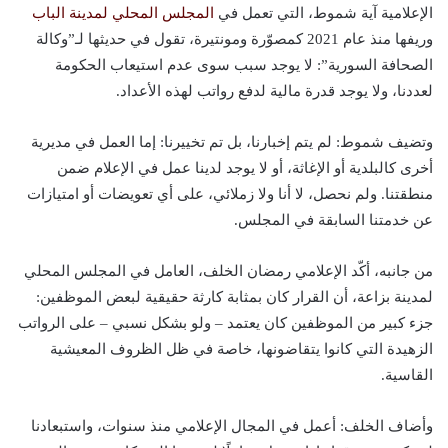
الإعلامية آية شموط، التي تعمل في
المجلس المحلي لمدينة الباب
وريفها منذ عام 2021 كمصوّرة ومونتيرة، تقول في حديثها لـ”وكالة
الصحافة السورية”: لا يوجد سبب سوى عدم استيعاب الحكومة
لعددنا، ولا يوجد قدرة مالية لدفع رواتب لهذه الأعداد.
وتضيف شموط: لم يتم إخبارنا، بل تم تخييرنا: إما العمل في مديرية
أخرى كالبلدية أو الإغاثة، أو لا يوجد لدينا عمل في الإعلام ضمن
منطقتنا. ولم نحصل، لا أنا ولا زملائي، على أي تعويضات أو امتيازات
عن خدمتنا السابقة في المجلس.
من جانبه، أكّد الإعلامي رمضان الخلف، العامل في المجلس المحلي
لمدينة بزاعة، أن القرار كان بمثابة كارثة حقيقية لبعض الموظفين:
جزء كبير من الموظفين كان يعتمد – ولو بشكل نسبي – على الرواتب
الزهيدة التي كانوا يتقاضونها، خاصة في ظل الظروف المعيشية
القاسية.
وأضاف الخلف: أعمل في المجال الإعلامي منذ سنوات، واستبعادنا