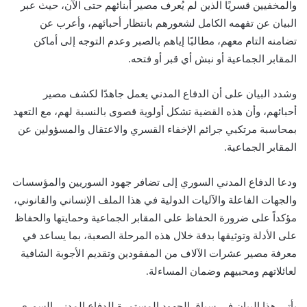
والمخفيين قسريًا الذين لم يُعرف مصير أبنائهم حتى الآن، حيث عبر
البيان عن تفهمه الكامل لشعورهم بانتظار أحبائهم، وأعرب عن
تضامنه التام معهم، مطالبًا إياهم بالصبر وعدم التوجه إلى أماكن
المقابر الجماعية أو نبش أي قبر أو فتحه.
وشدد البيان على أن الدفاع المدني يعمل جاهدًا لكشف مصير
أحبائهم، وأن هذه القضية تشكل أولوية قصوى بالنسبة لهم، مع التعهد
بمحاسبة مرتكبي جرائم الإخفاء القسري والاعتقال والمسؤولين عن
المقابر الجماعية.
ودعا الدفاع المدني السوري إلى تضافر جهود السوريين والمؤسسات
والجهات الفاعلة والآليات الدولية في هذا الملف الإنساني والقانوني،
مؤكداً على ضرورة الحفاظ على المقابر الجماعية وحمايتها والحفاظ
على الأدلة وتوثيقها بدقة خلال هذه المرحلة الصعبة، بما يساعد في
معرفة مصير عشرات الآلاف من المفقودين وتقديم الأجوبة الشافية
لعائلاتهم ومحبيهم وضمان المساءلة.
يأتي هذا البيان في سياق الجهود المستمرة للدفاع المدني السوري