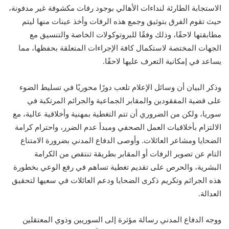
الاستجابة الطارئة لنداءات الأهالي بوجود رفات مكشوفة غير مدفونة،
حيث تقوم الفرق بتوثيق وجمع هذه الرفات وأخذ عينات منها ليتم
مطابقتها لاحقًا، وذلك وفقًا للبروتوكولات الخاصة والتنسيق مع
الجهات المختصة لاستكمال كافة الإجراءات المتعلقة بحفظها، مما
يساعد في إمكانية التعرف عليها لاحقًا.
وذكر البيان أن وسائل الإعلام تلعب دورًا محوريًا في تسليط الضوء
على قضية المفقودين والمقابر الجماعية والجرائم المرتكبة في
سوريا، ولكن من الضروري أن تتم التغطية بمهنية وأخلاقية عالية، مع
الالتزام بأخلاقيات العمل الصحفي ومبدأ عدم الضرر، واحترام كرامة
الضحايا ومشاعر العائلات. وأوصى الدفاع المدني بضرورة الامتناع
التام عن تصوير الرفات أو المقابر بطريقة تنتقص من الكرامة
البشرية، والحرص على تقديم تغطية تساهم في رفع الوعي بخطورة
هذه الجرائم وتكريم ذكرى الضحايا ودعم العائلات في سعيها لتحقيق
العدالة.
ووجه الدفاع المدني رسالة مؤثرة إلى السوريين وذوي المعتقلين