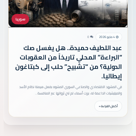
سوريا
4 مايو 2026
0
عبد اللطيف حميدة.. هل يغسل صك
“البراءة” المحلي تاريخاً من العقوبات
الدولية؟ من “تشبيح” حلب إلى كبتاغون
إيطاليا.
في المشهد الاقتصادي والصناعي السوري المشوه بفعل هيمنة نظام الأسد
والميليشيات الداعمة له، برزت أسماء لم تبنِ ثرواتها عبر المنافسة…
أكمل القراءة »