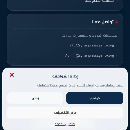
سياسة الخصوصية
تواصل معنا
للملاحظات التحريرية والاستفسارات الإدارية.
Info@syrianpressagency.org
Admin@syrianpressagency.org
إدارة الموافقة
نستخدم ملفات تعريف الارتباط لتحسين تجربة التصفح وحفظ تفضيلاتك.
موافق
رفض
© حقوق النشر 2026، جميع الحقوق محفوظة
صُمم من قبل
DigitsMinds
عرض التفضيلات
تفاصيل الخدمة
X
فيسبوك
يوتيوب
انستقرام
فيديو