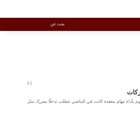
بحث 
X
فيسبوك
يوتيوب
انستقرام
Vediograph
الوضع المظلم
بحث
عن
0
ركات
م بأداء مهام معقدة كانت في الماضي تتطلب تدخلًا بشريًا، مثل