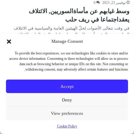
نوفمبر 23, 2023
0
وسط غيابهم عن مأساةالسوريين, الائتلاف
يعقداجتماعا في ريف حلب
في وقت تتعالى الأصوات لحلّ الهيئتين العامة والسياسية في الائتلاف
الوطني، من المقرر أن تنطلق اليوم اجتماعات الهيئة العامة للائتلاف…
Manage Consent
أكمل القراءة »
To provide the best experiences, we use technologies like cookies to store and/or
access device information. Consenting to these technologies will allow us to process
data such as browsing behavior or unique IDs on this site. Not consenting or
withdrawing consent, may adversely affect certain features and functions.
© حقوق النشر 2026، جميع الحقوق محفوظة
Accept
فيسبوك
X
يوتيوب
انستقرام
Vediograph
Deny
View preferences
Cookie Policy