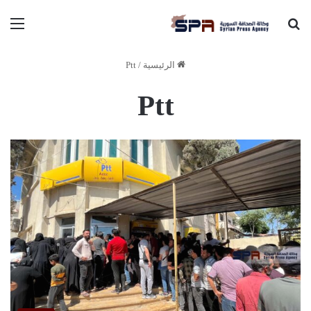
بحث عن
الق
الرئيسية
/
Ptt
Ptt