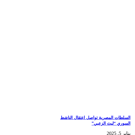
السلطات المصرية تواصل اعتقال الناشط
السوري “ليث الزعبي”
يناير 5, 2025