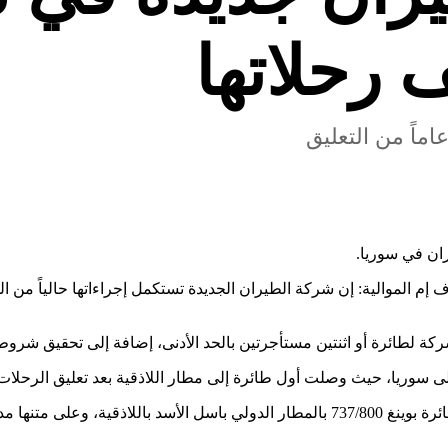
 رحلاتها
ران في سوريا.
م الموالية: إن شركة الطيران الجديدة تستكمل إجراءاتها حالياً من الط
لطائرة أو اثنتين مستأجرتين بالحد الأدنى، إضافة إلى تحقيق شروط ا
سوريا، حيث وصلت أول طائرة إلى مطار اللاذقية بعد تعليق الرحلات عام 
ويوم الخميس الماضي أعلنت وزارة النقل التابعة للنظام هبوط طائرة بوينغ 737/800 بالمطار ا