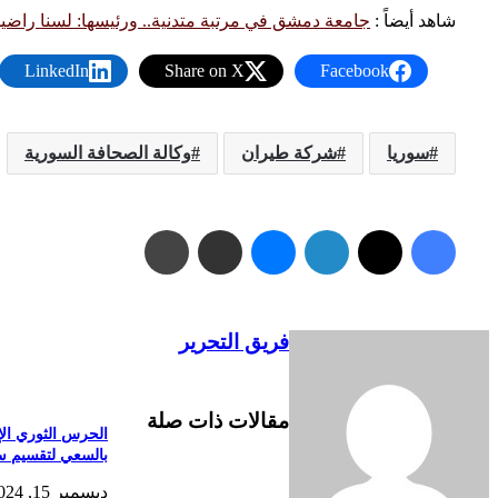
شاهد أيضاً :
جامعة دمشق في مرتبة متدنية.. ورئيسها: لسنا راض
LinkedIn
Share on X
Facebook
سوريا
شركة طيران
وكالة الصحافة السورية
فيسبوك
X
لينكدإن
ماسنجر
مشاركة عبر البريد
طباعة
فريق التحرير
مقالات ذات صلة
الحرس الثوري الإي
بالسعي لتقسيم س
ديسمبر 15, 2024