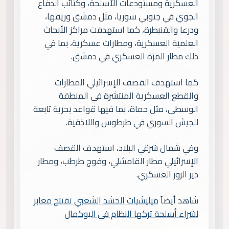
العسكرية ومستودعات الأسلحة، وكتائب الدفاع
الجوي في جنوبي سوريا، مثل دمشق وريفها،
ودرعا والقنيطرة، كما استهدفت مراكز الأبحاث
العلمية العسكرية، ومطارات عسكرية، بما في
ذلك مطار المزة العسكري في دمشق.
كما استهدف القصف الإسرائيلي المطارات
والقطع العسكرية المنتشرة في المنطقة
الوسطى، مثل حماة، بما فيها قواعد بحرية تابعة
للجيش السوري في طرطوس واللاذقية.
وفي شمال شرقي البلاد، استهدف القصف
الإسرائيلي مطار القامشلي، وفوج طرطب، ومطار
دير الزور العسكري.
شاهد أيضاً
ميليشيات الحشد الشعبي تفتتح معابر
لشراء أسلحة تركها النظام في البوكمال