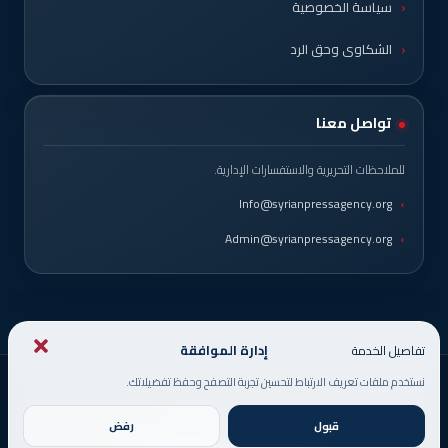
سياسة الخصوصية
الشكاوى وحق الرد
تواصل معنا
للملاحظات التحريرية والاستفسارات الإدارية.
Info@syrianpressagency.org
Admin@syrianpressagency.org
إدارة الموافقة
تفاصيل الخدمة
نستخدم ملفات تعريف الارتباط لتحسين تجربة التصفح وحفظ تفضيلاتك.
© حقوق النشر 2026، جميع الحقوق محفوظة
صُمم من قبل
DigitsMinds
قبول
رفض