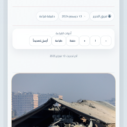
فريق التحرير
13 ديسمبر 2024
دقيقة قراءة
أدوات القراءة
−
١
+
حفظ
طباعة
أرسل تصحيحاً
آخر تحديث: 13 فبراير 2025