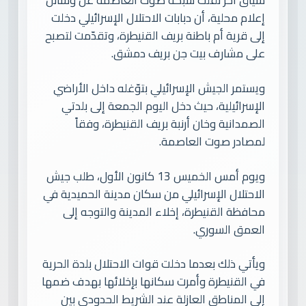
سياق آخر نقلت شبكة صوت العاصمة عن وسائل
إعلام محلية، أن دبابات الاحتلال الإسرائيلي دخلت
إلى قرية أم باطنة بريف القنيطرة، وتقدّمت لتصبح
على مشارف بيت جن بريف دمشق.
ويستمر الجيش الإسرائيلي بتوّغله داخل الأراضي
الإسرائيلية، حيث دخل اليوم الجمعة إلى بلدتي
الصمدانية وخان أرنبة بريف القنيطرة، وفقاً
لمصادر صوت العاصمة.
ويوم أمس الخميس 13 كانون الأول، طلب جيش
الاحتلال الإسرائيلي من سكان مدينة الحميدية في
محافظة القنيطرة، إخلاء المدينة والتوجه إلى
العمق السوري.
ويأتي ذلك بعدما دخلت قوات الاحتلال بلدة الحرية
في القنيطرة وأمرت سكانها بإخلائها بهدف ضمها
إلى المناطق العازلة عند الشريط الحدودي بين